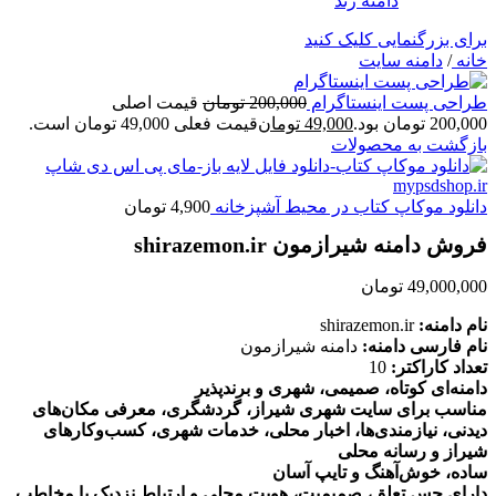
برای بزرگنمایی کلیک کنید
خانه
/
دامنه سایت
طراحی پست اینستاگرام
200,000
تومان
قیمت اصلی
200,000 تومان بود.
49,000
تومان
قیمت فعلی 49,000 تومان است.
بازگشت به محصولات
دانلود موکاپ کتاب در محیط آشپزخانه
4,900
تومان
فروش دامنه شیرازمون shirazemon.ir
49,000,000
تومان
نام دامنه:
shirazemon.ir
نام فارسی دامنه:
دامنه شیرازمون
تعداد کاراکتر:
10
دامنه‌ای کوتاه، صمیمی، شهری و برندپذیر
مناسب برای سایت شهری شیراز، گردشگری، معرفی مکان‌های
دیدنی، نیازمندی‌ها، اخبار محلی، خدمات شهری، کسب‌وکارهای
شیراز و رسانه محلی
ساده، خوش‌آهنگ و تایپ آسان
دارای حس تعلق، صمیمیت، هویت محلی و ارتباط نزدیک با مخاطب