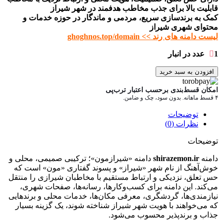
قابلیت بالا برای جذب مخاطب هدفمند در شهر شیراز
کمک به برندسازی سریع، مردمی و ماندگار در حوزه خدمات و
محتوای شهری شیراز
لیست دامنه های رند >> ghoghnos.top/domain
1 عدد در انبار
افزودن به سبد خرید
امکان قسط‌بندی برحسب اعتبار ترب‌پی
۴ قسط ماهانه. بدون سود، چک و ضامن.
توضیحات
نظرات (0)
توضیحات
دامنه
shirazemon.ir
دامنه «شیرازمون»؛ ترکیبی صمیمی، محلی و
خوش‌آهنگ از نام شهر «شیراز» و پسوند گفتاری «مون» است که
حس تعلق، نزدیکی و ارتباط مستقیم با مخاطبان شیرازی را منتقل
می‌کند. این دامنه برای کسب‌وکارها، رسانه‌ها، صفحات شهری،
نیازمندی‌ها، گردشگری، معرفی مکان‌ها، خدمات محلی و برندهایی
که می‌خواهند با هویت شهر شیراز شناخته شوند، یک گزینه بسیار
جذاب و برندپذیر محسوب می‌شود.