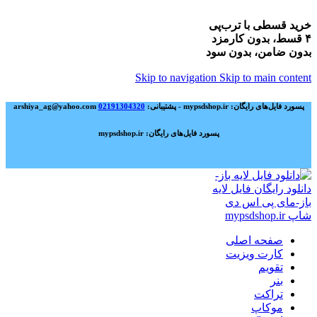
خرید قسطی با ترب‌پی
۴ قسط، بدون کارمزد
بدون ضامن، بدون سود
Skip to navigation
Skip to main content
پسورد فایل‌های رایگان: mypsdshop.ir - پشتیبانی: arshiya_ag@yahoo.com
02191304320
پسورد فایل‌های رایگان: mypsdshop.ir
صفحه اصلی
کارت ویزیت
تقویم
بنر
تراکت
موکاپ