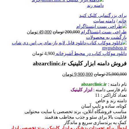
برای بزرگنمایی کلیک کنید
خانه
/
دامنه سایت
قیمت
قیمت
طراحی پست اینستاگرام
200,000
تومان
49,000
تومان
اصلی
فعلی
بازگشت به محصولات
200,000 تومان
49,000 تومان
بود.
است.
دانلود موکاپ کتاب در محیط آشپزخانه
4,900
تومان
فروش دامنه ابزار کلینیک abzarclinic.ir
قیمت
قیمت
25,000,000
تومان
9,900,000
تومان
اصلی
فعلی
نام دامنه :
abzarclinic.ir
25,000,000 تومان
9,900,000 تومان
نام فارسی دامنه :
ابزار کلینیک
بود.
است.
تعداد کاراکتر : 11
دامنه رند و خاص
کوتاه، ساده و تایپ آسان
مناسب فروشگاه آنلاین، برند تخصصی یا سایت محتوایی
قابلیت بالا برای سئو و جذب مخاطب هدفمند
کمک به برندسازی سریع و ماندگار
ایده‌آل برای تجهیزات پزشکی و ابزار کلینیک , برند تخصصی ابزار