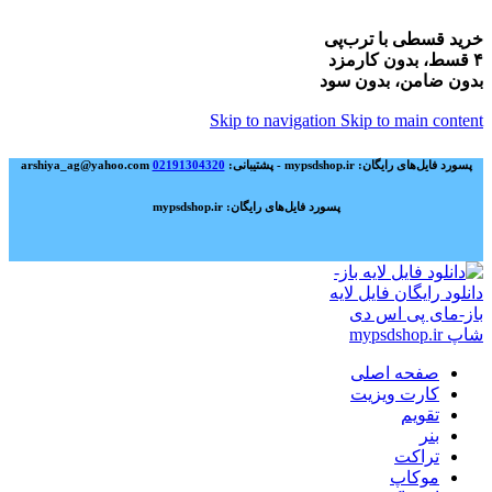
خرید قسطی با ترب‌پی
۴ قسط، بدون کارمزد
بدون ضامن، بدون سود
Skip to navigation
Skip to main content
پسورد فایل‌های رایگان: mypsdshop.ir - پشتیبانی: arshiya_ag@yahoo.com
02191304320
پسورد فایل‌های رایگان: mypsdshop.ir
صفحه اصلی
کارت ویزیت
تقویم
بنر
تراکت
موکاپ