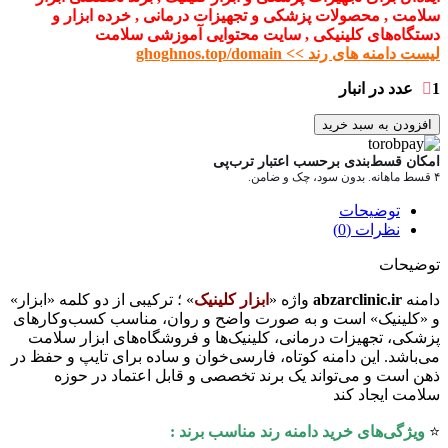
سلامت , محصولات پزشکی و تجهیزات درمانی , خرده ابزار و
دستگاه‌های کلینیکی , سایت محتوایی آموزشی سلامت
لیست دامنه های رند >> ghoghnos.top/domain
1 عدد در انبار
افزودن به سبد خرید
امکان قسط‌بندی برحسب اعتبار ترب‌پی
۴ قسط ماهانه. بدون سود، چک و ضامن.
توضیحات
نظرات (0)
توضیحات
دامنه
abzarclinic.ir
واژه «
ابزار کلینیک
» ؛ ترکیبی از دو کلمه «ابزار»
و «کلینیک» است و به صورت واضح و روان، مناسب کسب‌وکارهای
پزشکی، تجهیزات درمانی، کلینیک‌ها و فروشگاه‌های ابزار سلامت
می‌باشد. این دامنه کوتاه، فارسی‌خوان و ساده برای تایپ و حفظ در
ذهن است و می‌تواند یک برند تخصصی و قابل اعتماد در حوزه
سلامت ایجاد کند
⭐️
ویژگی‌های خرید دامنه رند مناسب برند :