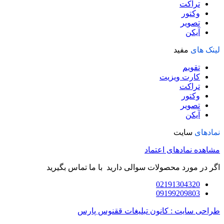
تراکت
وکتور
تصویر
آیکن
لینک های
مفید
تقویم
کارت ویزیت
تراکت
وکتور
تصویر
آیکن
نمادهای
سایت
مشاهده نمادهای اعتماد
اگر در مورد محصولات سوالی دارید با ما تماس بگیرید
02191304320
09199209803
طراحی سایت : کانون تبلیغات ققنوس پارس