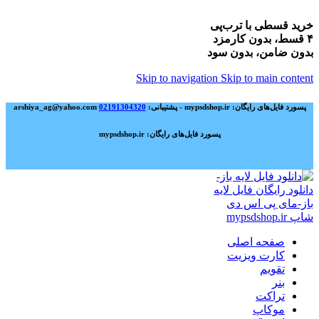
خرید قسطی با ترب‌پی
۴ قسط، بدون کارمزد
بدون ضامن، بدون سود
Skip to navigation
Skip to main content
پسورد فایل‌های رایگان: mypsdshop.ir - پشتیبانی: arshiya_ag@yahoo.com
02191304320
پسورد فایل‌های رایگان: mypsdshop.ir
صفحه اصلی
کارت ویزیت
تقویم
بنر
تراکت
موکاپ