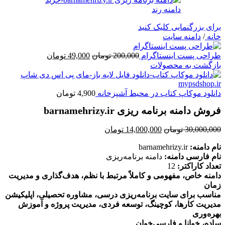
برای بزرگنمایی کلیک کنید
خانه
/
دامنه سایت
قیمت
قیمت
طراحی پست اینستاگرام
200,000
تومان
49,000
تومان
اصلی
فعلی
بازگشت به محصولات
200,000 تومان
49,000 تومان
بود.
است.
دانلود موکاپ کتاب در محیط آشپزخانه
4,900
تومان
فروش دامنه برنامه ریزی barnamehrizy.ir
قیمت
قیمت
30,000,000
تومان
14,000,000
تومان
اصلی
فعلی
نام دامنه:
barnamehrizy.ir
30,000,000 تومان
14,000,000 تومان
نام فارسی دامنه:
دامنه برنامه‌ریزی
بود.
است.
تعداد کاراکتر:
12
دامنه خاص، مفهومی و کاملاً مرتبط با نظم، هدف‌گذاری و مدیریت
زمان
مناسب برای سایت برنامه‌ریزی درسی، مشاوره تحصیلی، اپلیکیشن
مدیریت کارها، کوچینگ، توسعه فردی، مدیریت پروژه و آموزش
بهره‌وری
ساده، خوانا و فارسی‌خوان