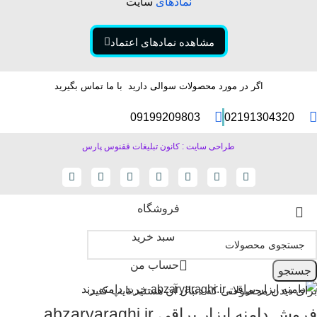
نمادهای
سایت
مشاهده نمادهای اعتماد
اگر در مورد محصولات سوالی دارید با ما تماس بگیرید
09199209803
02191304320
طراحی سایت : کانون تبلیغات ققنوس پارس
فروشگاه
سبد خرید
حساب من
جستجو
برای دیدن محصولاتی که دنبال آن هستید تایپ کنید.
فروش دامنه ابزار یراقی abzaryaraghi.ir