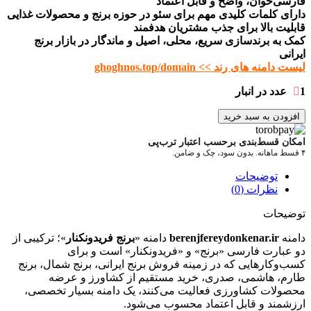
فارسی‌خوان، واضح و قابل اعتماد
دارای کلمات کلیدی مهم برای سئو در حوزه برنج و محصولات غذایی
قابلیت بالا برای جذب مشتریان هدفمند
کمک به برندسازی سریع، محلی، اصیل و ماندگار در بازار برنج
ایرانی
لیست دامنه های رند >> ghoghnos.top/domain
1 عدد در انبار
افزودن به سبد خرید
امکان قسط‌بندی برحسب اعتبار ترب‌پی
۴ قسط ماهانه. بدون سود، چک و ضامن.
توضیحات
نظرات (0)
توضیحات
دامنه
berenjfereydonkenar.ir
دامنه «
برنج فریدونکنار
»؛ ترکیبی از
دو عبارت فارسی «برنج» و «فریدونکنار» است و برای
کسب‌وکارهایی که در زمینه فروش برنج ایرانی، برنج شمال، برنج
طارم، هاشمی، صدری، خرید مستقیم از کشاورز و عرضه
محصولات کشاورزی فعالیت می‌کنند، یک دامنه بسیار تخصصی،
ارزشمند و قابل اعتماد محسوب می‌شود.