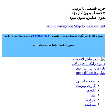
خرید قسطی با ترب‌پی
۴ قسط، بدون کارمزد
بدون ضامن، بدون سود
Skip to navigation
Skip to main content
پسورد فایل‌های رایگان: mypsdshop.ir - پشتیبانی: arshiya_ag@yahoo.com
02191304320
پسورد فایل‌های رایگان: mypsdshop.ir
صفحه اصلی
کارت ویزیت
تقویم
بنر
تراکت
موکاپ