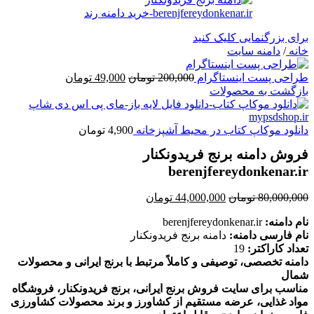
برای بزرگنمایی کلیک کنید
خانه
/
دامنه سایت
قیمت
قیمت
طراحی پست اینستاگرام
200,000
تومان
49,000
تومان
اصلی
فعلی
بازگشت به محصولات
200,000 تومان
49,000 تومان
بود.
است.
دانلود موکاپ کتاب در محیط آشپزخانه
4,900
تومان
فروش دامنه برنج فریدونکنار
berenjfereydonkenar.ir
قیمت
قیمت
80,000,000
تومان
44,000,000
تومان
اصلی
فعلی
نام دامنه:
berenjfereydonkenar.ir
80,000,000 تومان
44,000,000 تومان
نام فارسی دامنه:
دامنه برنج فریدونکنار
بود.
است.
تعداد کاراکتر:
19
دامنه تخصصی، توصیفی و کاملاً مرتبط با برنج ایرانی و محصولات
شمال
مناسب برای سایت فروش برنج ایرانی، برنج فریدونکنار، فروشگاه
مواد غذایی، عرضه مستقیم از کشاورز و برند محصولات کشاورزی