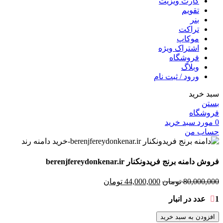
کارت ویزیت
تقویم
بنر
تراکت
موکاپ
اشتراک ویژه
فروشگاه
وبلاگ
ورود / ثبت نام
سبد خرید
بستن
فروشگاه
0
مورد
سبد خرید
حساب من
فروش دامنه برنج فریدونکنار berenjfereydonkenar.ir
قیمت
قیمت
80,000,000
تومان
44,000,000
تومان
اصلی
فعلی
1 عدد در انبار
80,000,000 تومان
44,000,000 تومان
بود.
است.
افزودن به سبد خرید