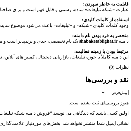
قابلیت به خاطر سپردن:
عبارت «شبکه تبلیغات» ساده، رسمی و قابل فهم است و برای صاحبان کس
استفاده از کلمات کلیدی:
وجود کلمات کلیدی «شبکه» و «تبلیغات» باعث می‌شود موضوع سایت از 
منحصر به فرد بودن نام دامنه:
دامنه
shabaketablighat.ir
یک نام تخصصی، جدی و برندپذیر است و می‌توا
مرتبط بودن با زمینه فعالیت:
این دامنه کاملاً با حوزه تبلیغات، بازاریابی دیجیتال، کمپین‌های آنلای
نظرات (0)
نقد و بررسی‌ها
هنوز بررسی‌ای ثبت نشده است.
اولین کسی باشید که دیدگاهی می نویسد “فروش دامنه شبکه تبلیغات shabaketablighat.ir
نشانی ایمیل شما منتشر نخواهد شد.
بخش‌های موردنیاز علامت‌گذاری 