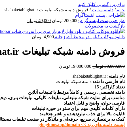
برای بزرگنمایی کلیک کنید
خانه
/
دامنه سایت
/
فروش دامنه شبکه تبلیغات shabaketablighat.ir
طراحی پست اینستاگرام
200,000
تومان
49,000
تومان
بازگشت به محصولات
دانلود موکاپ کتاب در محیط آشپزخانه
4,900
تومان
فروش دامنه شبکه تبلیغات shabaketablighat.ir
30,000,000
تومان
19,000,000
تومان
نام دامنه:
shabaketablighat.ir
نام فارسی دامنه:
دامنه شبکه تبلیغات
تعداد کاراکتر:
15
دامنه تخصصی، رسمی و کاملاً مرتبط با تبلیغات آنلاین
مناسب برای سایت شبکه تبلیغاتی، تبلیغات کلیکی، تبلیغات بنری، دیجی
فارسی‌خوان، واضح و قابل اعتماد
دارای کلمات کلیدی مهم برای سئو در حوزه تبلیغات
قابلیت بالا برای جذب تبلیغ‌دهنده و ناشر هدفمند
کمک به برندسازی سریع، حرفه‌ای و ماندگار در صنعت تبلیغات دیجیتا
لیست دامنه های رند >> ghoghnos.top/domain