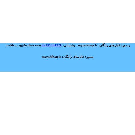
پسورد فایل‌های رایگان: mypsdshop.ir - پشتیبانی: arshiya_ag@yahoo.com
02191304320
پسورد فایل‌های رایگان: mypsdshop.ir