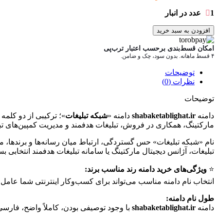
1 عدد در انبار
افزودن به سبد خرید
امکان قسط‌بندی برحسب اعتبار ترب‌پی
۴ قسط ماهانه. بدون سود، چک و ضامن.
توضیحات
نظرات (0)
توضیحات
دامنه
shabaketablighat.ir
دامنه «
شبکه تبلیغات
»؛ ترکیبی از دو کلمه
مارکتینگ، همکاری در فروش، تبلیغات هدفمند و مدیریت کمپین‌های ت
نام «شبکه تبلیغات» حس گستردگی، ارتباط میان رسانه‌ها و برندها، مدی
تبلیغات، آژانس دیجیتال مارکتینگ یا سامانه تبلیغات هدفمند انتخابی 
⭐️
ویژگی‌های خرید دامنه رند مناسب برند:
انتخاب نام دامنه مناسب می‌تواند برای کسب‌وکار اینترنتی شما عامل ب
طول نام دامنه:
دامنه
shabaketablighat.ir
با وجود توصیفی بودن، کاملاً واضح، فارسی