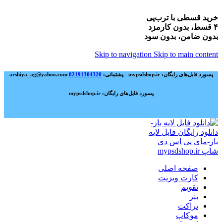
خرید قسطی با ترب‌پی
۴ قسط، بدون کارمزد
بدون ضامن، بدون سود
Skip to navigation
Skip to main content
پسورد فایل‌های رایگان: mypsdshop.ir - پشتیبانی: arshiya_ag@yahoo.com
02191304320
پسورد فایل‌های رایگان: mypsdshop.ir
صفحه اصلی
کارت ویزیت
تقویم
بنر
تراکت
موکاپ