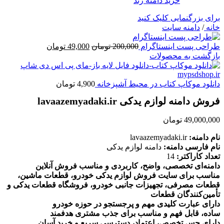
برای بزرگنمایی کلیک کنید
خانه
/
دامنه سایت
قیمت
قیمت
طراحی پست اینستاگرام
200,000
تومان
49,000
تومان
اصلی
فعلی
بازگشت به محصولات
200,000 تومان
49,000 تومان
بود.
است.
دانلود موکاپ کتاب در محیط آشپزخانه
4,900
تومان
فروش دامنه لوازم یدکی lavaazemyadaki.ir
49,000,000
تومان
نام دامنه:
lavaazemyadaki.ir
نام فارسی دامنه:
دامنه لوازم یدکی
تعداد کاراکتر:
14
دامنه‌ای تخصصی، واضح، کاربردی و مناسب فروش آنلاین
مناسب برای سایت فروش لوازم یدکی خودرو، قطعات ماشین،
قطعات مصرفی، تجهیزات جانبی خودرو، فروشگاه قطعات یدکی و
تأمین‌کنندگان قطعات
دارای عبارت کلیدی مهم و پرجستجو در حوزه خودرو
ساده، قابل فهم و مناسب برای جذب مشتری هدفمند
دارای حس تخصص، اعتماد، دسترسی سریع و خرید آسان