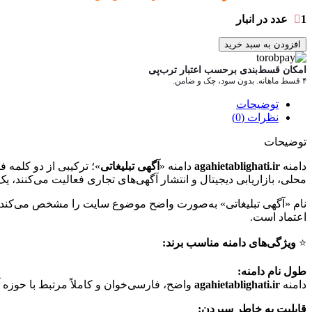
1 عدد در انبار
افزودن به سبد خرید
امکان قسط‌بندی برحسب اعتبار ترب‌پی
۴ قسط ماهانه. بدون سود، چک و ضامن.
توضیحات
نظرات (0)
توضیحات
دامنه
agahietablighati.ir
دامنه «
آگهی تبلیغاتی
»؛ ترکیبی از دو کلمه 
محلی، بازاریابی دیجیتال و انتشار آگهی‌های تجاری فعالیت می‌کنند،
نام «آگهی تبلیغاتی» به‌صورت واضح موضوع سایت را مشخص می‌کند و ب
اعتماد است.
⭐️
ویژگی‌های دامنه مناسب برند:
طول نام دامنه:
دامنه
agahietablighati.ir
واضح، فارسی‌خوان و کاملاً مرتبط با حوزه 
قابلیت به خاطر سپردن: