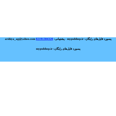
پسورد فایل‌های رایگان: mypsdshop.ir - پشتیبانی: arshiya_ag@yahoo.com
02191304320
پسورد فایل‌های رایگان: mypsdshop.ir