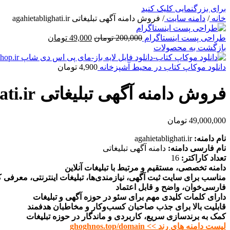
برای بزرگنمایی کلیک کنید
خانه
/
دامنه سایت
/
فروش دامنه آگهی تبلیغاتی agahietablighati.ir
قیمت
قیمت
طراحی پست اینستاگرام
200,000
تومان
49,000
تومان
اصلی
فعلی
بازگشت به محصولات
200,000 تومان
49,000 تومان
بود.
است.
دانلود موکاپ کتاب در محیط آشپزخانه
4,900
تومان
فروش دامنه آگهی تبلیغاتی agahietablighati.ir
49,000,000
تومان
نام دامنه:
agahietablighati.ir
نام فارسی دامنه:
دامنه آگهی تبلیغاتی
تعداد کاراکتر:
16
دامنه تخصصی، مستقیم و مرتبط با تبلیغات آنلاین
مناسب برای سایت ثبت آگهی، نیازمندی‌ها، تبلیغات اینترنتی، معرفی ک
فارسی‌خوان، واضح و قابل اعتماد
دارای کلمات کلیدی مهم برای سئو در حوزه آگهی و تبلیغات
قابلیت بالا برای جذب صاحبان کسب‌وکار و مخاطبان هدفمند
کمک به برندسازی سریع، کاربردی و ماندگار در حوزه تبلیغات
لیست دامنه های رند >> ghoghnos.top/domain