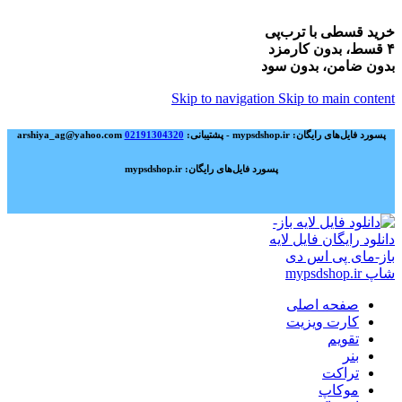
خرید قسطی با ترب‌پی
۴ قسط، بدون کارمزد
بدون ضامن، بدون سود
Skip to navigation
Skip to main content
پسورد فایل‌های رایگان: mypsdshop.ir - پشتیبانی: arshiya_ag@yahoo.com
02191304320
پسورد فایل‌های رایگان: mypsdshop.ir
صفحه اصلی
کارت ویزیت
تقویم
بنر
تراکت
موکاپ