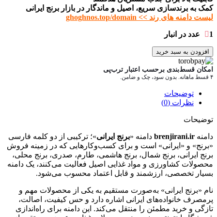
کمک به برندسازی سریع، اصیل و ماندگار در بازار برنج ایرانی
لیست دامنه های رند >> ghoghnos.top/domain
1 عدد در انبار
افزودن به سبد خرید
امکان قسط‌بندی برحسب اعتبار ترب‌پی
۴ قسط ماهانه. بدون سود، چک و ضامن.
توضیحات
نظرات (0)
توضیحات
دامنه
brenjirani.ir
دامنه «
برنج ایرانی
»؛ ترکیبی از دو کلمه فارسی
«برنج» و «ایرانی» است و برای کسب‌وکارهایی که در زمینه فروش
برنج ایرانی، برنج شمال، برنج هاشمی، طارم، صدری، برنج محلی،
محصولات کشاورزی و مواد غذایی اصیل فعالیت می‌کنند، یک دامنه
بسیار تخصصی، ارزشمند و قابل اعتماد محسوب می‌شود.
نام «برنج ایرانی» به‌صورت مستقیم به یکی از محصولات مهم و
پرمصرف خانواده‌های ایرانی اشاره دارد و حس کیفیت، اصالت،
تازگی و خرید مطمئن را منتقل می‌کند. این دامنه برای راه‌اندازی