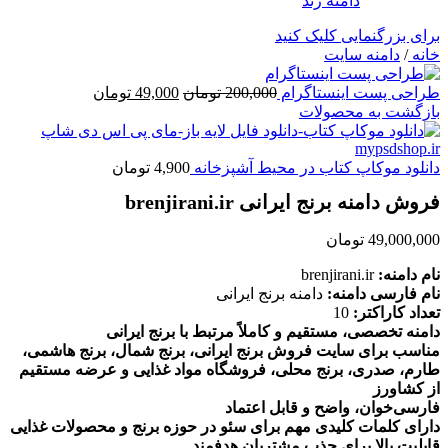
برای بزرگنمایی کلیک کنید
خانه
/
دامنه سایت
قیمت
قیمت
طراحی پست اینستاگرام
200,000
تومان
49,000
تومان
اصلی
فعلی
بازگشت به محصولات
200,000 تومان
49,000 تومان
بود.
است.
دانلود موکاپ کتاب در محیط آشپزخانه
4,900
تومان
فروش دامنه برنج ایرانی brenjirani.ir
49,000,000
تومان
نام دامنه:
brenjirani.ir
نام فارسی دامنه:
دامنه برنج ایرانی
تعداد کاراکتر:
10
دامنه تخصصی، مستقیم و کاملاً مرتبط با برنج ایرانی
مناسب برای سایت فروش برنج ایرانی، برنج شمال، برنج هاشمی،
طارم، صدری، برنج محلی، فروشگاه مواد غذایی و عرضه مستقیم
از کشاورز
فارسی‌خوان، واضح و قابل اعتماد
دارای کلمات کلیدی مهم برای سئو در حوزه برنج و محصولات غذایی
قابلیت بالا برای جذب مشتریان هدفمند