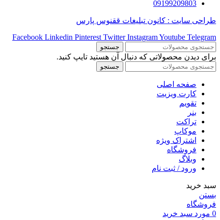
09199209803
طراحی سایت : کانون تبلیغات ققنوس پارس
Facebook
Linkedin
Pinterest
Twitter
Instagram
Youtube
Telegram
جستجو
برای دیدن محصولاتی که دنبال آن هستید تایپ کنید.
جستجو
صفحه اصلی
کارت ویزیت
تقویم
بنر
تراکت
موکاپ
اشتراک ویژه
فروشگاه
وبلاگ
ورود / ثبت نام
سبد خرید
بستن
فروشگاه
0
مورد
سبد خرید