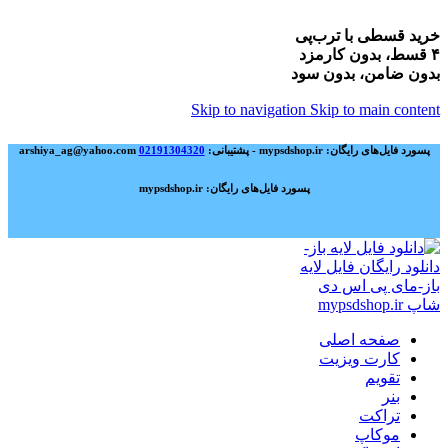
خرید قسطی با ترب‌پی
۴ قسط، بدون کارمزد
بدون ضامن، بدون سود
Skip to navigation
Skip to main content
پسورد فایل‌های رایگان: mypsdshop.ir - پشتیبانی: arshiya_ag@yahoo.com
02191304320
پسورد فایل‌های رایگان: mypsdshop.ir
صفحه اصلی
کارت ویزیت
تقویم
بنر
تراکت
موکاپ