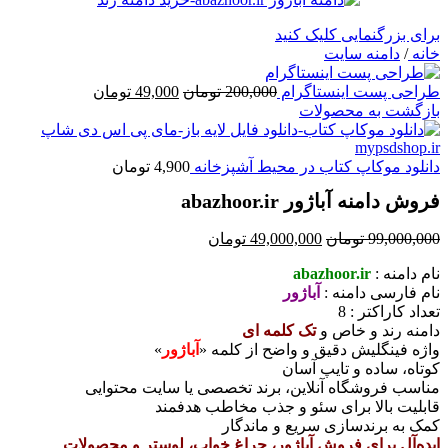
برای بزرگنمایی کلیک کنید
خانه
/
دامنه سایت
قیمت
قیمت
طراحی پست اینستاگرام
200,000
تومان
49,000
تومان
اصلی
فعلی
بازگشت به محصولات
200,000 تومان
49,000 تومان
بود.
است.
دانلود موکاپ کتاب در محیط آشپزخانه
4,900
تومان
فروش دامنه آباژور abazhoor.ir
قیمت
قیمت
99,000,000
تومان
49,000,000
تومان
اصلی
فعلی
نام دامنه :
abazhoor.ir
99,000,000 تومان
49,000,000 تومان
نام فارسی دامنه :
آباژور
بود.
است.
تعداد کاراکتر : 8
دامنه رند و خاص و
تک کلمه ای
واژه فینگلیش دقیق و واضح از کلمه «
آباژور
»
کوتاه، ساده و تایپ آسان
مناسب فروشگاه آنلاین، برند تخصصی یا سایت محتوایی
قابلیت بالا برای سئو و جذب مخاطب هدفمند
کمک به برندسازی سریع و ماندگار
ایده‌آل برای فروش آباژور، چراغ خواب، لوستر و محصولات