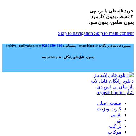
خرید قسطی با ترب‌پی
۴ قسط، بدون کارمزد
بدون ضامن، بدون سود
Skip to navigation
Skip to main content
پسورد فایل‌های رایگان: mypsdshop.ir - پشتیبانی: arshiya_ag@yahoo.com
02191304320
پسورد فایل‌های رایگان: mypsdshop.ir
صفحه اصلی
کارت ویزیت
تقویم
بنر
تراکت
موکاپ