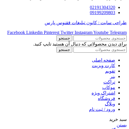
02191304320
09199209803
طراحی سایت : کانون تبلیغات ققنوس پارس
Facebook
Linkedin
Pinterest
Twitter
Instagram
Youtube
Telegram
جستجو
برای دیدن محصولاتی که دنبال آن هستید تایپ کنید.
جستجو
صفحه اصلی
کارت ویزیت
تقویم
بنر
تراکت
موکاپ
اشتراک ویژه
فروشگاه
وبلاگ
ورود / ثبت نام
سبد خرید
بستن