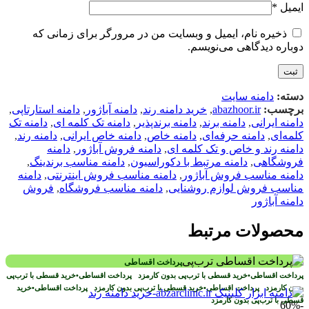
ایمیل
*
ذخیره نام، ایمیل و وبسایت من در مرورگر برای زمانی که
دوباره دیدگاهی می‌نویسم.
دسته:
دامنه سایت
برچسب:
abazhoor.ir
,
خرید دامنه رند
,
دامنه آباژور
,
دامنه استارتاپی
,
دامنه ایرانی
,
دامنه برند
,
دامنه برندپذیر
,
دامنه تک کلمه ای
,
دامنه تک
کلمه‌ای
,
دامنه حرفه‌ای
,
دامنه خاص
,
دامنه خاص ایرانی
,
دامنه رند
,
دامنه رند و خاص و تک کلمه ای
,
دامنه فروش آباژور
,
دامنه
فروشگاهی
,
دامنه مرتبط با دکوراسیون
,
دامنه مناسب برندینگ
,
دامنه مناسب فروش آباژور
,
دامنه مناسب فروش اینترنتی
,
دامنه
مناسب فروش لوازم روشنایی
,
دامنه مناسب فروشگاه
,
فروش
دامنه آباژور
محصولات مرتبط
پرداخت اقساطی
پرداخت اقساطی
•
خرید قسطی با ترب‌پی بدون کارمزد
پرداخت اقساطی
•
خرید قسطی با ترب‌پی
بدون کارمزد
پرداخت اقساطی
•
خرید قسطی با ترب‌پی بدون کارمزد
پرداخت اقساطی
•
خرید
قسطی با ترب‌پی بدون کارمزد
-60%