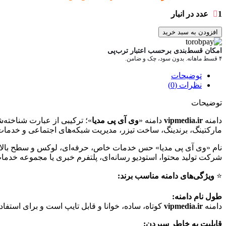
1 عدد در انبار
افزودن به سبد خرید
امکان قسط‌بندی برحسب اعتبار ترب‌پی
۴ قسط ماهانه. بدون سود، چک و ضامن.
توضیحات
نظرات (0)
توضیحات
دامنه
vipmedia.ir
دامنه «
وی آی پی مدیا
مارکتینگ، برندینگ، ساخت تیزر، مدیریت شبکه‌های اجتماعی و خدمات 
نام «وی آی پی مدیا» حس خدمات خاص، حرفه‌ای، لوکس و سطح بالا را م
شرکت تولید محتوا، استودیو رسانه‌ای، پلتفرم خبری یا مجموعه خدمات
⭐️
ویژگی‌های دامنه مناسب برند:
طول نام دامنه:
دامنه
vipmedia.ir
کوتاه، ساده، خوانا و قابل تایپ است و برای استفاد
قابلیت به خاطر سپردن: