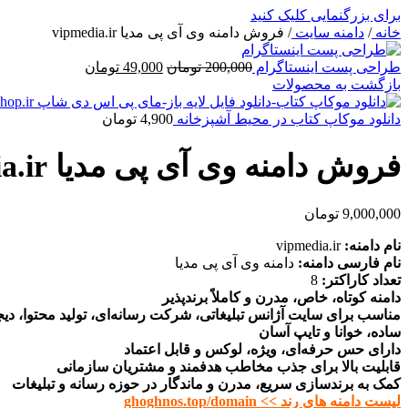
برای بزرگنمایی کلیک کنید
خانه
/
دامنه سایت
/
فروش دامنه وی آی پی مدیا vipmedia.ir
قیمت
قیمت
طراحی پست اینستاگرام
200,000
تومان
49,000
تومان
اصلی
فعلی
بازگشت به محصولات
200,000 تومان
49,000 تومان
بود.
است.
دانلود موکاپ کتاب در محیط آشپزخانه
4,900
تومان
فروش دامنه وی آی پی مدیا vipmedia.ir
9,000,000
تومان
نام دامنه:
vipmedia.ir
نام فارسی دامنه:
دامنه وی آی پی مدیا
تعداد کاراکتر:
8
دامنه کوتاه، خاص، مدرن و کاملاً برندپذیر
مناسب برای سایت آژانس تبلیغاتی، شرکت رسانه‌ای، تولید محتوا، دیج
ساده، خوانا و تایپ آسان
دارای حس حرفه‌ای، ویژه، لوکس و قابل اعتماد
قابلیت بالا برای جذب مخاطب هدفمند و مشتریان سازمانی
کمک به برندسازی سریع، مدرن و ماندگار در حوزه رسانه و تبلیغات
لیست دامنه های رند >> ghoghnos.top/domain