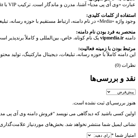
عبارت «وی آی پی مدیا» آشنا، مدرن و ماندگار است. ترکیب VIP با Media باعث می‌شود نام دامنه حس حرفه‌ای بودن و خدمات ویژه را در ذهن مخاطب ایجاد کند.
استفاده از کلمات کلیدی:
وجود واژه «Media» در نام دامنه، ارتباط مستقیم با حوزه رسانه، تبلیغات، تولید محتوا و بازاریابی دیجیتال دارد. همچنین عبارت VIP به ارزش برند و حس اختصاصی بودن خدمات کمک می‌کند.
منحصر به فرد بودن نام دامنه:
دامنه
vipmedia.ir
یک نام کوتاه، خاص، بین‌المللی و کاملاً برندپذیر اس
مرتبط بودن با زمینه فعالیت:
این دامنه کاملاً با حوزه رسانه، تبلیغات، دیجیتال مارکتینگ، تولید 
نظرات (0)
نقد و بررسی‌ها
هنوز بررسی‌ای ثبت نشده است.
اولین کسی باشید که دیدگاهی می نویسد “فروش دامنه وی آی پی مدیا ipmedia.ir
نشانی ایمیل شما منتشر نخواهد شد.
بخش‌های موردنیاز علامت‌گذاری 
امتیاز شما
*