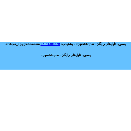
پسورد فایل‌های رایگان: mypsdshop.ir - پشتیبانی: arshiya_ag@yahoo.com
02191304320
پسورد فایل‌های رایگان: mypsdshop.ir