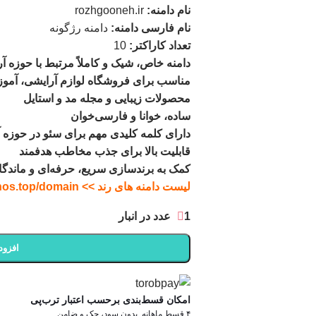
نام دامنه:
rozhgooneh.ir
نام فارسی دامنه:
دامنه رژگونه
تعداد کاراکتر:
10
دامنه خاص، شیک و کاملاً مرتبط با حوزه آر
مناسب برای فروشگاه لوازم آرایشی، آموز
محصولات زیبایی و مجله مد و استایل
ساده، خوانا و فارسی‌خوان
دارای کلمه کلیدی مهم برای سئو در حوزه آ
قابلیت بالا برای جذب مخاطب هدفمند
کمک به برندسازی سریع، حرفه‌ای و ماندگا
لیست دامنه های رند >> ghoghnos.top/domain
1 عدد در انبار
افزود
امکان قسط‌بندی برحسب اعتبار ترب‌پی
۴ قسط ماهانه. بدون سود، چک و ضامن.