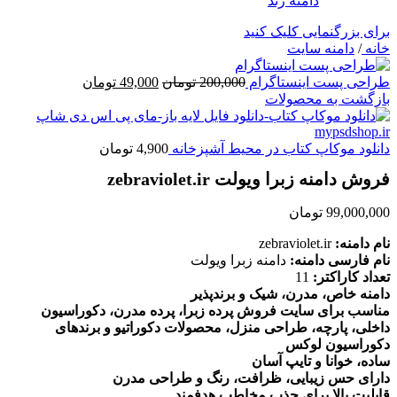
برای بزرگنمایی کلیک کنید
خانه
/
دامنه سایت
قیمت
قیمت
طراحی پست اینستاگرام
200,000
تومان
49,000
تومان
اصلی
فعلی
بازگشت به محصولات
200,000 تومان
49,000 تومان
بود.
است.
دانلود موکاپ کتاب در محیط آشپزخانه
4,900
تومان
فروش دامنه زبرا ویولت zebraviolet.ir
99,000,000
تومان
نام دامنه:
zebraviolet.ir
نام فارسی دامنه:
دامنه زبرا ویولت
تعداد کاراکتر:
11
دامنه خاص، مدرن، شیک و برندپذیر
مناسب برای سایت فروش پرده زبرا، پرده مدرن، دکوراسیون
داخلی، پارچه، طراحی منزل، محصولات دکوراتیو و برندهای
دکوراسیون لوکس
ساده، خوانا و تایپ آسان
دارای حس زیبایی، ظرافت، رنگ و طراحی مدرن
قابلیت بالا برای جذب مخاطب هدفمند