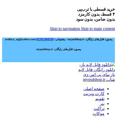
خرید قسطی با ترب‌پی
۴ قسط، بدون کارمزد
بدون ضامن، بدون سود
Skip to navigation
Skip to main content
پسورد فایل‌های رایگان: mypsdshop.ir - پشتیبانی: arshiya_ag@yahoo.com
02191304320
پسورد فایل‌های رایگان: mypsdshop.ir
صفحه اصلی
کارت ویزیت
تقویم
بنر
تراکت
موکاپ