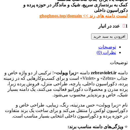
کمک به برندسازی سریع، شیک و ماندگار در حوزه پرده و
دکوراسیون داخلی
لیست دامنه های رند >> ghoghnos.top/domain
1 عدد در انبار
افزودن به سبد خرید
توضیحات
نظرات (0)
توضیحات
دامنه
zebraviolet.ir
دامنه «
زبرا ویولت
»؛ ترکیبی از دو واژه خاص و
جذاب «Zebra» و «Violet» است و برای کسب‌وکارهایی که در زمینه
پرده، دکوراسیون داخلی، پارچه، طراحی منزل، فروش پرده زبرا،
پرده مدرن و محصولات دکوراتیو فعالیت می‌کنند، یک دامنه بسیار
شیک، خاص و برندپذیر محسوب می‌شود.
نام «زبرا ویولت» حس مدرنیته، رنگ، زیبایی، طراحی خاص و
دکوراسیون لوکس را منتقل می‌کند و برای ساخت یک برند متفاوت
در حوزه پرده و دکوراسیون داخلی انتخابی بسیار مناسب است.
⭐️
ویژگی‌های دامنه مناسب برند: