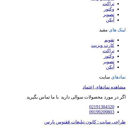
تراکت
وکتور
تصویر
آیکن
لینک های
مفید
تقویم
کارت ویزیت
تراکت
وکتور
تصویر
آیکن
نمادهای
سایت
مشاهده نمادهای اعتماد
اگر در مورد محصولات سوالی دارید با ما تماس بگیرید
02191304320
09199209803
طراحی سایت : کانون تبلیغات ققنوس پارس