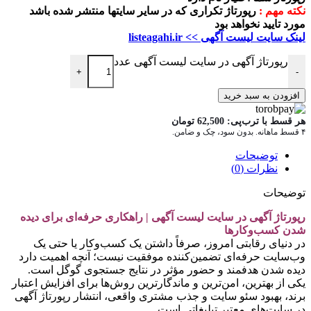
نکته مهم :
رپورتاژ تکراری که در سایر سایتها منتشر شده باشد
مورد تایید نخواهد بود
لینک سایت لیست آگهی >> listeagahi.ir
رپورتاژ آگهی در سایت لیست آگهی عدد
+
-
افزودن به سبد خرید
هر قسط با ترب‌پی:
62,500
تومان
۴ قسط ماهانه. بدون سود، چک و ضامن.
توضیحات
نظرات (0)
توضیحات
رپورتاژ آگهی در سایت لیست آگهی | راهکاری حرفه‌ای برای دیده
شدن کسب‌وکارها
در دنیای رقابتی امروز، صرفاً داشتن یک کسب‌وکار یا حتی یک
وب‌سایت حرفه‌ای تضمین‌کننده موفقیت نیست؛ آنچه اهمیت دارد
دیده شدن هدفمند و حضور مؤثر در نتایج جستجوی گوگل است.
یکی از بهترین، امن‌ترین و ماندگارترین روش‌ها برای افزایش اعتبار
برند، بهبود سئو سایت و جذب مشتری واقعی، انتشار رپورتاژ آگهی
در سایت‌های معتبر تبلیغاتی است.