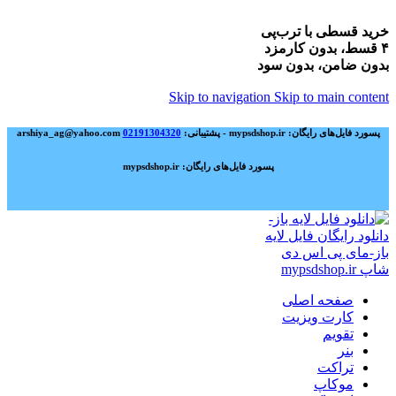
خرید قسطی با ترب‌پی
۴ قسط، بدون کارمزد
بدون ضامن، بدون سود
Skip to navigation
Skip to main content
پسورد فایل‌های رایگان: mypsdshop.ir - پشتیبانی: arshiya_ag@yahoo.com
02191304320
پسورد فایل‌های رایگان: mypsdshop.ir
صفحه اصلی
کارت ویزیت
تقویم
بنر
تراکت
موکاپ