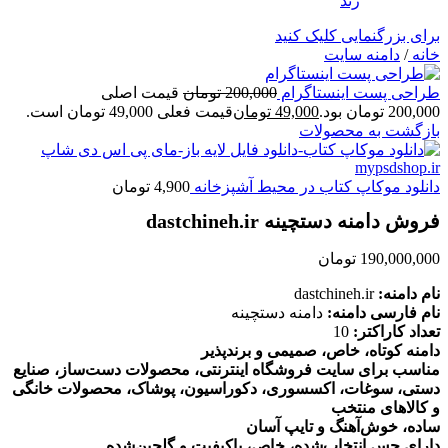
برای بزرگنمایی کلیک کنید
خانه
/
دامنه سایت
طراحی پست اینستاگرام
200,000
تومان
قیمت اصلی
200,000 تومان بود.
49,000
تومان
قیمت فعلی 49,000 تومان است.
بازگشت به محصولات
دانلود موکاپ کتاب در محیط آشپزخانه
4,900
تومان
فروش دامنه دستچینه dastchineh.ir
190,000,000
تومان
نام دامنه:
dastchineh.ir
نام فارسی دامنه:
دامنه دستچینه
تعداد کاراکتر:
10
دامنه کوتاه، خاص، صمیمی و برندپذیر
مناسب برای سایت فروشگاه اینترنتی، محصولات دست‌ساز، صنایع
دستی، سوغات، اکسسوری، دکوراسیون، پوشاک، محصولات خانگی
و کالاهای منتخب
ساده، خوش‌آهنگ و تایپ آسان
دارای حس انتخاب‌شده، خاص، باکیفیت و گلچین‌شده