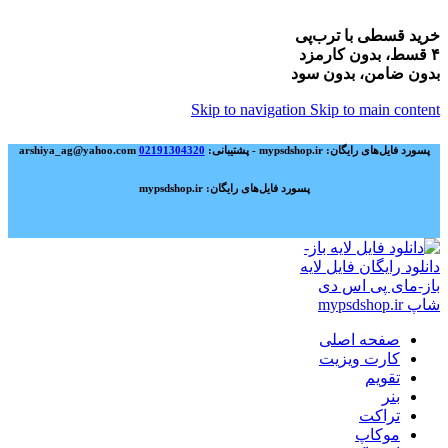
خرید قسطی با ترب‌پی
۴ قسط، بدون کارمزد
بدون ضامن، بدون سود
Skip to navigation
Skip to main content
پسورد فایل‌های رایگان: mypsdshop.ir - پشتیبانی: arshiya_ag@yahoo.com
02191304320
پسورد فایل‌های رایگان: mypsdshop.ir
صفحه اصلی
کارت ویزیت
تقویم
بنر
تراکت
موکاپ