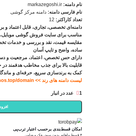
نام دامنه:
markazegoshi.ir
نام فارسی دامنه:
دامنه مرکز گوشی
تعداد کاراکتر:
12
دامنه‌ای تخصصی، تجاری، قابل اعتماد و برن
مناسب برای سایت فروش گوشی موبایل، مر
مقایسه قیمت، نقد و بررسی و خدمات تخ
ساده، واضح و تایپ آسان
دارای حس تخصص، اعتماد، مرجعیت و د
قابلیت بالا برای جذب مخاطب هدفمند در ح
کمک به برندسازی سریع، حرفه‌ای و ماندگ
لیست دامنه های رند >> ghoghnos.top/domain
1 عدد در انبار
افزود
امکان قسط‌بندی برحسب اعتبار ترب‌پی
۴ قسط ماهانه. بدون سود، چک و ضامن.