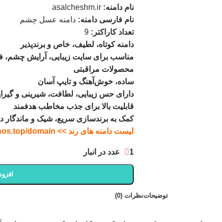
نام دامنه:
asalcheshm.ir
نام فارسی دامنه:
دامنه عسل چشم
تعداد کاراکتر:
9
دامنه کوتاه، لطیف، خاص و برندپذیر
مناسب برای سایت زیبایی، آرایش چشم، فرو
محصولات مراقبتی
ساده، خوش‌آهنگ و تایپ آسان
دارای حس زیبایی، لطافت، شیرینی و گیرای
قابلیت بالا برای جذب مخاطب هدفمند
کمک به برندسازی سریع، شیک و ماندگار در
لیست دامنه های رند >> ghoghnos.top/domain
1 عدد در انبار
افزود
توضیحات
نظرات (0)