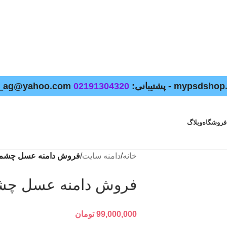
02191304320
فروشگاه
وبلاگ
خانه
/
دامنه سایت
/
فروش دامنه عسل چشم salcheshm.ir
فروش دامنه عسل چشم cheshm.ir
99,000,000
تومان