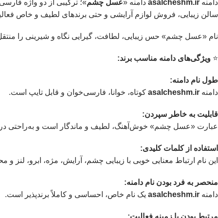
دامنه
asalcheshm.ir
دامنه «
عسل چشم
»؛ ترکیبی از دو واژه فارس
سالن زیبایی، فروش لوازم آرایشی و حتی برندهای لطیف و خاص فعالیت
نام «عسل چشم» حس زیبایی، لطافت، گیرایی نگاه و شیرینی را منتقل م
⭐️
ویژگی‌های دامنه مناسب برند:
طول نام دامنه:
دامنه
asalcheshm.ir
کوتاه، خوانا، فارسی‌خوان و قابل تایپ است.
قابلیت به خاطر سپردن:
عبارت «عسل چشم» خوش‌آهنگ، لطیف و ماندگار است و به‌راحتی در 
استفاده از کلمات کلیدی:
این نام ارتباط معنایی خوبی با زیبایی چشم، آرایش، مژه، ابرو، لنز و م
منحصر به فرد بودن نام دامنه:
دامنه
asalcheshm.ir
یک نام خاص، احساسی و کاملاً برندپذیر است.
مرتبط بودن با زمینه فعالیت: