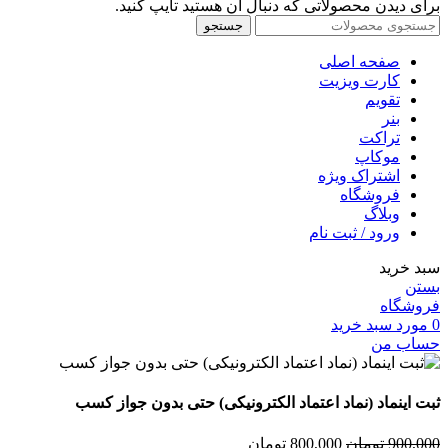
برای دیدن محصولاتی که دنبال آن هستید تایپ کنید.
جستجو
صفحه اصلی
کارت ویزیت
تقویم
بنر
تراکت
موکاپ
اشتراک ویژه
فروشگاه
وبلاگ
ورود / ثبت نام
سبد خرید
بستن
فروشگاه
0
مورد
سبد خرید
حساب من
ثبت اینماد (نماد اعتماد الکترونیکی) حتی بدون جواز کسب
قیمت
قیمت
900,000
تومان
800,000
تومان