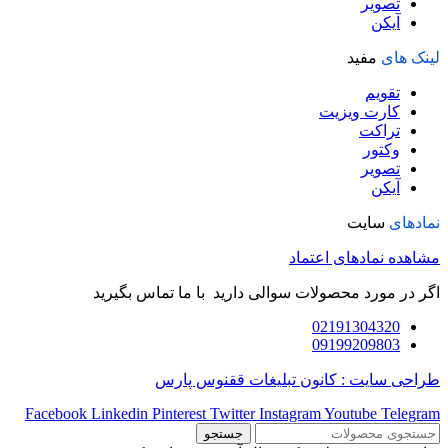
تصویر
آیکن
لینک های
مفید
تقویم
کارت ویزیت
تراکت
وکتور
تصویر
آیکن
نمادهای
سایت
مشاهده نمادهای اعتماد
اگر در مورد محصولات سوالی دارید با ما تماس بگیرید
02191304320
09199209803
طراحی سایت : کانون تبلیغات ققنوس پارس
Facebook
Linkedin
Pinterest
Twitter
Instagram
Youtube
Telegram
جستجو