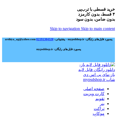
خرید قسطی با ترب‌پی
۴ قسط، بدون کارمزد
بدون ضامن، بدون سود
Skip to navigation
Skip to main content
پسورد فایل‌های رایگان: mypsdshop.ir - پشتیبانی: arshiya_ag@yahoo.com
02191304320
پسورد فایل‌های رایگان: mypsdshop.ir
صفحه اصلی
کارت ویزیت
تقویم
بنر
تراکت
موکاپ