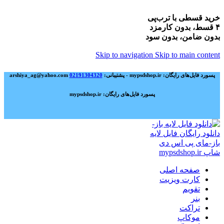
خرید قسطی با ترب‌پی
۴ قسط، بدون کارمزد
بدون ضامن، بدون سود
Skip to navigation
Skip to main content
پسورد فایل‌های رایگان: mypsdshop.ir - پشتیبانی: arshiya_ag@yahoo.com
02191304320
پسورد فایل‌های رایگان: mypsdshop.ir
صفحه اصلی
کارت ویزیت
تقویم
بنر
تراکت
موکاپ