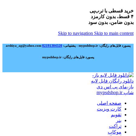
خرید قسطی با ترب‌پی
۴ قسط، بدون کارمزد
بدون ضامن، بدون سود
Skip to navigation
Skip to main content
پسورد فایل‌های رایگان: mypsdshop.ir - پشتیبانی: arshiya_ag@yahoo.com
02191304320
پسورد فایل‌های رایگان: mypsdshop.ir
صفحه اصلی
کارت ویزیت
تقویم
بنر
تراکت
موکاپ