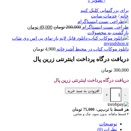
برای بزرگنمایی کلیک کنید
خانه
/
خدمات سایت
قیمت
قیمت
طراحی پست اینستاگرام
200,000
تومان
49,000
تومان
اصلی
فعلی
بازگشت به محصولات
200,000 تومان
49,000 تومان
بود.
است.
دانلود موکاپ کتاب در محیط آشپزخانه
4,900
تومان
دریافت درگاه پرداخت اینترنتی زرین پال
300,000
تومان
دریافت درگاه پرداخت اینترنتی زرین پال
دریافت درگاه پرداخت اینترنتی زرین پال عدد
افزودن به سبد خرید
+
-
هر قسط با ترب‌پی:
75,000
تومان
۴ قسط ماهانه. بدون سود، چک و ضامن.
توضیحات
نظرات (0)