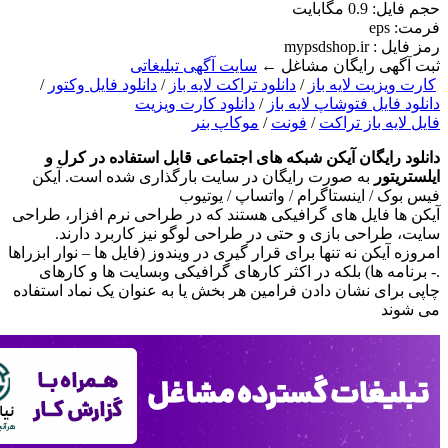
حجم فايل: 0.9 مگابایت
فرمت: eps
رمز فایل : mypsdshop.ir
ثبت آگهی رایگان مشاغل ←
سایت آگهی تبلیغاتی
کارت ویزیت لایه باز
/
دانلود تراکت لایه باز
/
دانلود فایل وکتور
/
دانلود فایل فتوشاپ لایه باز
/
دانلود کارت ویزیت
فایل لایه باز تراکت
/
فونت
/
موکاپ بنر
دانلود رایگان آیکن شبکه های اجتماعی قابل استفاده در کرل و
ایلستریتور
به صورت رایگان در سایت بارگذاری شده است. آیکن
فیس بوک / اینستاگرام / واتساپ / یوتیوب
آیکن ها فایل های گرافیکی هستند که در طراحی نرم افزار، طراحی
سایت، طراحی بازی و حتی در طراحی لوگو نیز کاربرد دارند.
امروزه آیکن نه تنها برای قرار گیری در ویندوز (فایل ها – نوار ابزراها
.- برنامه ها) بلکه در اکثر کارهای گرافیکی وبسایت ها و کارهای
چاپی برای نشان دادن فرامین هر بخش یا به عنوان یک نماد استفاده
می شوند