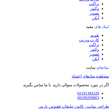
تراکت
وکتور
تصویر
آیکن
لینک های
مفید
تقویم
کارت ویزیت
تراکت
وکتور
تصویر
آیکن
نمادهای
سایت
مشاهده نمادهای اعتماد
اگر در مورد محصولات سوالی دارید با ما تماس بگیرید
02191304320
09199209803
طراحی سایت : کانون تبلیغات ققنوس پارس