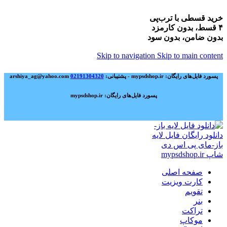
خرید قسطی با ترب‌پی
۴ قسط، بدون کارمزد
بدون ضامن، بدون سود
Skip to navigation
Skip to main content
پسورد فایل‌های رایگان: mypsdshop.ir - پشتیبانی: arshiya_ag@yahoo.com
02191304320
پسورد فایل‌های رایگان: mypsdshop.ir
صفحه اصلی
کارت ویزیت
تقویم
بنر
تراکت
موکاپ