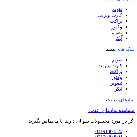
تقویم
کارت ویزیت
تراکت
وکتور
تصویر
آیکن
لینک های
مفید
تقویم
کارت ویزیت
تراکت
وکتور
تصویر
آیکن
نمادهای
سایت
مشاهده نمادهای اعتماد
اگر در مورد محصولات سوالی دارید با ما تماس بگیرید
02191304320
09199209803