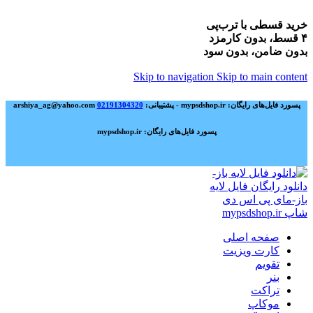
خرید قسطی با ترب‌پی
۴ قسط، بدون کارمزد
بدون ضامن، بدون سود
Skip to navigation
Skip to main content
پسورد فایل‌های رایگان: mypsdshop.ir - پشتیبانی: arshiya_ag@yahoo.com
02191304320
پسورد فایل‌های رایگان: mypsdshop.ir
صفحه اصلی
کارت ویزیت
تقویم
بنر
تراکت
موکاپ