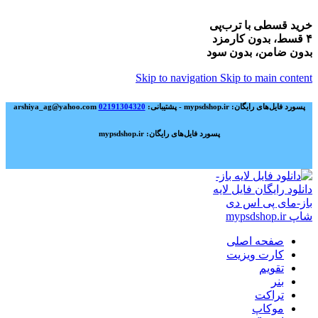
خرید قسطی با ترب‌پی
۴ قسط، بدون کارمزد
بدون ضامن، بدون سود
Skip to navigation
Skip to main content
پسورد فایل‌های رایگان: mypsdshop.ir - پشتیبانی: arshiya_ag@yahoo.com
02191304320
پسورد فایل‌های رایگان: mypsdshop.ir
صفحه اصلی
کارت ویزیت
تقویم
بنر
تراکت
موکاپ