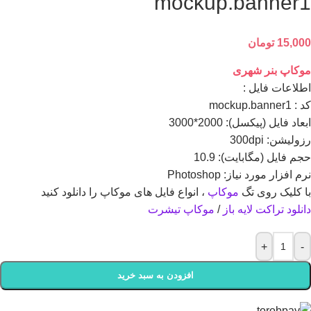
mockup.banner1
15,000
تومان
موکاپ بنر شهری
اطلاعات فايل :
کد : mockup.banner1
ابعاد فايل (پيکسل): 2000*3000
رزوليشن: 300dpi
حجم فايل (مگابايت): 10.9
نرم افزار مورد نياز: Photoshop
با کلیک روی تگ
موکاپ
، انواع فایل های موکاپ را دانلود کنید
دانلود تراکت
لایه باز
/
موکاپ تیشرت
+
-
افزودن به سبد خرید