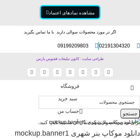
مشاهده نمادهای اعتماد
اگر در مورد محصولات سوالی دارید با ما تماس بگیرید
09199209803
02191304320
طراحی سایت : کانون تبلیغات ققنوس پارس
فروشگاه
سبد خرید
حساب من
جستجو
برای دیدن محصولاتی که دنبال آن هستید تایپ کنید.
دانلود موکاپ بنر شهری mockup.banner1