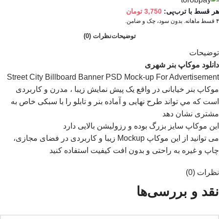
هر قسط با ترب‌پی:
3,750
تومان
۴ قسط ماهانه. بدون سود، چک و ضامن.
توضیحات
نظرات (0)
توضیحات
دانلود موکاپ بنر شهری
Street City Billboard Banner PSD Mock-up For Advertisement
موکاپ بنر خیابانی در واقع يک پيش نمايش زيبا ، مدرن و کاربردی
است که مي تواند طرح نهایی و آماده بنر و تابلو را با سبکی خاص به
مشتری نشان دهد
اين موکاپ سايز بزرگ بوده و رزوليشن بالايی دارد
می توانيد از اين موکاپ Mockup زيبا و کاربردی در فضای مجازی،
چاپ و غيره به راحتی و بدون افت کيفيت استفاده کنيد
نظرات (0)
نقد و بررسی‌ها