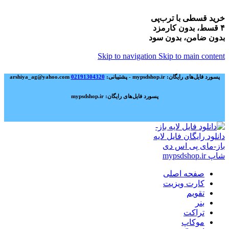
خرید قسطی با ترب‌پی
۴ قسط، بدون کارمزد
بدون ضامن، بدون سود
Skip to navigation
Skip to main content
پسورد فایل‌های رایگان: mypsdshop.ir - پشتیبانی: arshiya_ag@yahoo.com
02191304320
پسورد فایل‌های رایگان: mypsdshop.ir
صفحه اصلی
کارت ویزیت
تقویم
بنر
تراکت
موکاپ