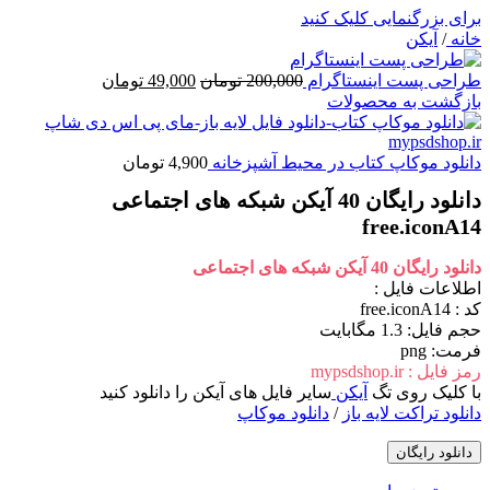
برای بزرگنمایی کلیک کنید
خانه
/
آیکن
قیمت
قیمت
طراحی پست اینستاگرام
200,000
تومان
49,000
تومان
اصلی
فعلی
بازگشت به محصولات
200,000 تومان
49,000 تومان
بود.
است.
دانلود موکاپ کتاب در محیط آشپزخانه
4,900
تومان
دانلود رایگان 40 آیکن شبکه های اجتماعی
free.iconA14
دانلود رایگان 40 آیکن شبکه های اجتماعی
اطلاعات فايل :
کد : free.iconA14
حجم فايل: 1.3 مگابایت
فرمت: png
رمز فایل : mypsdshop.ir
با کلیک روی تگ
آیکن
سایر فایل های آیکن را دانلود کنید
دانلود تراکت
لایه باز
/
دانلود موکاپ
دانلود رایگان