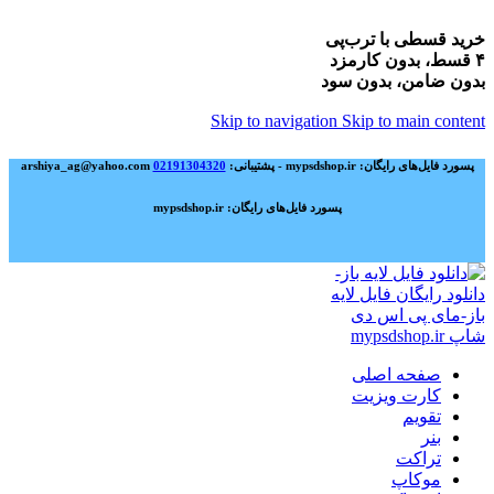
خرید قسطی با ترب‌پی
۴ قسط، بدون کارمزد
بدون ضامن، بدون سود
Skip to navigation
Skip to main content
پسورد فایل‌های رایگان: mypsdshop.ir - پشتیبانی: arshiya_ag@yahoo.com
02191304320
پسورد فایل‌های رایگان: mypsdshop.ir
صفحه اصلی
کارت ویزیت
تقویم
بنر
تراکت
موکاپ