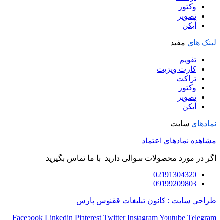
وکتور
تصویر
آیکن
لینک های
مفید
تقویم
کارت ویزیت
تراکت
وکتور
تصویر
آیکن
نمادهای
سایت
مشاهده نمادهای اعتماد
اگر در مورد محصولات سوالی دارید با ما تماس بگیرید
02191304320
09199209803
طراحی سایت : کانون تبلیغات ققنوس پارس
Facebook
Linkedin
Pinterest
Twitter
Instagram
Youtube
Telegram