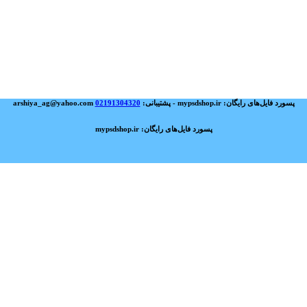
پسورد فایل‌های رایگان: mypsdshop.ir - پشتیبانی: arshiya_ag@yahoo.com
02191304320
پسورد فایل‌های رایگان: mypsdshop.ir