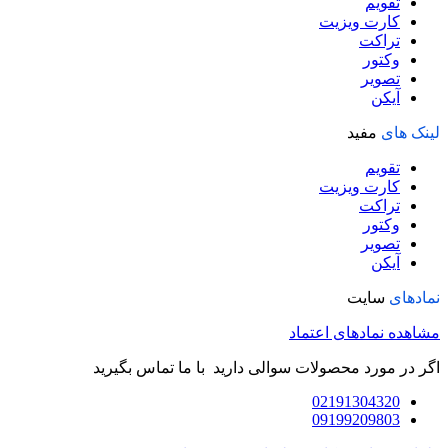
تقویم
کارت ویزیت
تراکت
وکتور
تصویر
آیکن
لینک های
مفید
تقویم
کارت ویزیت
تراکت
وکتور
تصویر
آیکن
نمادهای
سایت
مشاهده نمادهای اعتماد
اگر در مورد محصولات سوالی دارید با ما تماس بگیرید
02191304320
09199209803