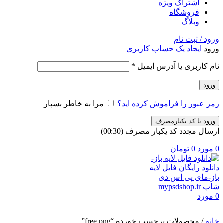
اشتراک ویژه
فروشگاه
وبلاگ
ورود / ثبت نام
ورود
ایجاد یک حساب کاربری
الزامی
نام کاربری یا آدرس ایمیل
*
ورود
رمز عبور را فراموش کرده اید؟
مرا به خاطر بسپار
ورود با کد یکبارمصرف
ارسال مجدد کد یکبار مصرف
(00:
30
)
0
مورد
0
تومان
0
مورد
خانه
/
محصولات برچسب خورده “free png”