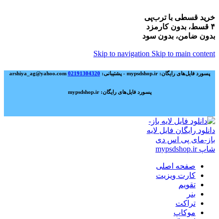
خرید قسطی با ترب‌پی
۴ قسط، بدون کارمزد
بدون ضامن، بدون سود
Skip to navigation
Skip to main content
پسورد فایل‌های رایگان: mypsdshop.ir - پشتیبانی: arshiya_ag@yahoo.com
02191304320
پسورد فایل‌های رایگان: mypsdshop.ir
صفحه اصلی
کارت ویزیت
تقویم
بنر
تراکت
موکاپ