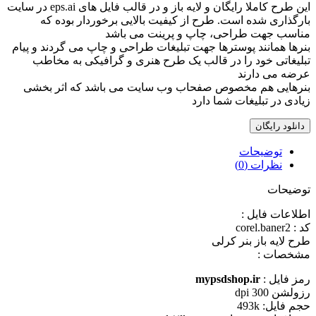
اين طرح کاملا رایگان و لايه باز و در قالب فايل های eps.ai در سايت
بارگذاری شده است. طرح از کيفيت بالایی برخوردار بوده که
مناسب جهت طراحی، چاپ و پرينت می باشد
بنرها همانند پوسترها جهت تبلیغات طراحی و چاپ می گردند و پیام
تبلیغاتی خود را در قالب یک طرح هنری و گرافیکی به مخاطب
عرضه می دارند
بنرهایی هم مخصوص صفحاب وب سایت می باشد که اثر بخشی
زیادی در تبلیغات شما دارد
دانلود رایگان
توضیحات
نظرات (0)
توضیحات
اطلاعات فايل :
کد : corel.baner2
طرح لايه باز بنر کرلی
مشخصات :
رمز فایل :
mypsdshop.ir
رزولشن 300 dpi
حجم فايل: 493k