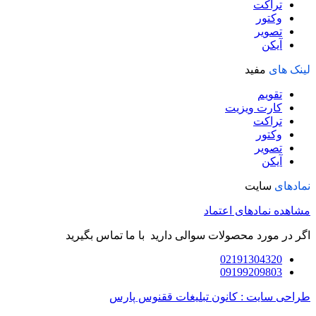
تراکت
وکتور
تصویر
آیکن
لینک های
مفید
تقویم
کارت ویزیت
تراکت
وکتور
تصویر
آیکن
نمادهای
سایت
مشاهده نمادهای اعتماد
اگر در مورد محصولات سوالی دارید با ما تماس بگیرید
02191304320
09199209803
طراحی سایت : کانون تبلیغات ققنوس پارس