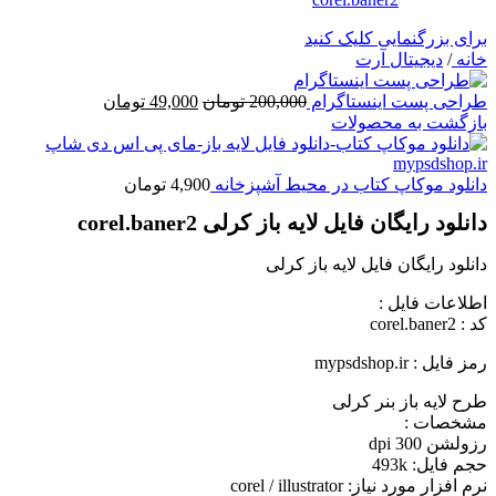
برای بزرگنمایی کلیک کنید
خانه
/
دیجیتال آرت
قیمت
قیمت
طراحی پست اینستاگرام
200,000
تومان
49,000
تومان
اصلی
فعلی
بازگشت به محصولات
200,000 تومان
49,000 تومان
بود.
است.
دانلود موکاپ کتاب در محیط آشپزخانه
4,900
تومان
دانلود رایگان فایل لایه باز کرلی corel.baner2
دانلود رایگان فایل لایه باز کرلی
اطلاعات فايل :
کد : corel.baner2
رمز فایل : mypsdshop.ir
طرح لايه باز بنر کرلی
مشخصات :
رزولشن 300 dpi
حجم فايل: 493k
نرم افزار مورد نياز: corel / illustrator