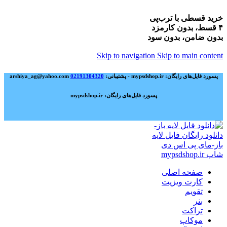
خرید قسطی با ترب‌پی
۴ قسط، بدون کارمزد
بدون ضامن، بدون سود
Skip to navigation
Skip to main content
پسورد فایل‌های رایگان: mypsdshop.ir - پشتیبانی: arshiya_ag@yahoo.com
02191304320
پسورد فایل‌های رایگان: mypsdshop.ir
صفحه اصلی
کارت ویزیت
تقویم
بنر
تراکت
موکاپ