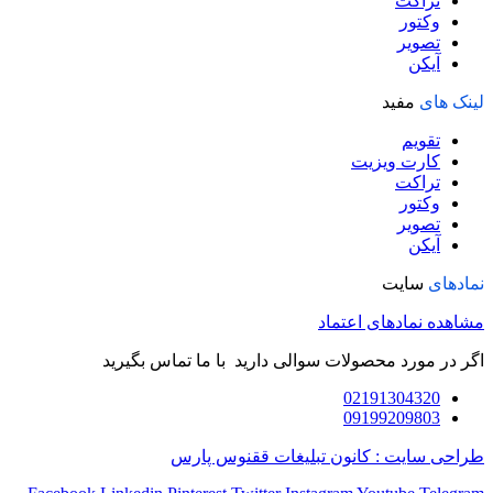
تراکت
وکتور
تصویر
آیکن
لینک های
مفید
تقویم
کارت ویزیت
تراکت
وکتور
تصویر
آیکن
نمادهای
سایت
مشاهده نمادهای اعتماد
اگر در مورد محصولات سوالی دارید با ما تماس بگیرید
02191304320
09199209803
طراحی سایت : کانون تبلیغات ققنوس پارس