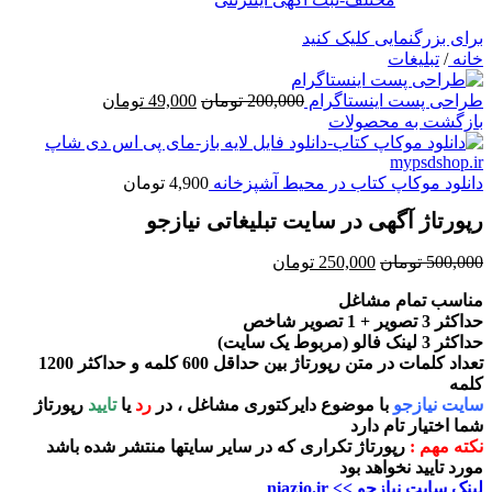
برای بزرگنمایی کلیک کنید
خانه
/
تبلیغات
قیمت
قیمت
طراحی پست اینستاگرام
200,000
تومان
49,000
تومان
اصلی
فعلی
بازگشت به محصولات
200,000 تومان
49,000 تومان
بود.
است.
دانلود موکاپ کتاب در محیط آشپزخانه
4,900
تومان
رپورتاژ آگهی در سایت تبلیغاتی نیازجو
قیمت
قیمت
500,000
تومان
250,000
تومان
اصلی
فعلی
مناسب تمام مشاغل
500,000 تومان
250,000 تومان
حداکثر 3 تصویر + 1 تصویر شاخص
بود.
است.
حداکثر 3 لینک فالو (مربوط یک سایت)
تعداد کلمات در متن رپورتاژ بین حداقل 600 کلمه و حداکثر 1200
کلمه
سایت نیازجو
با موضوع دایرکتوری مشاغل ، در
رد
یا
تایید
رپورتاژ
شما اختیار تام دارد
نکته مهم :
رپورتاژ تکراری که در سایر سایتها منتشر شده باشد
مورد تایید نخواهد بود
لینک سایت نیازجو >> niazjo.ir