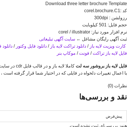
Download three letter brochure Template
کد :corel.brochure.C1
رزولشن : 300dpi
حجم فايل: 501 کیلوبایت
نرم افزار مورد نياز: corel / illustrator
ثبت آگهی رایگان مشاغل ←
سایت آگهی تبلیغاتی
کارت ویزیت لایه باز
/
دانلود تراکت لایه باز
/
دانلود فایل وکتور
/
دانلود 
فایل لایه باز تراکت
/
فونت
/
موکاپ بنر
فایل لايه باز بروشور سه لت
کاملا لايه باز و در قالب فايل cdr در سايت بارگذاری شده است. طرح از کيفيت بالایی برخوردار بوده که مناسب جهت طراحی، چاپ و پرينت می باشد
با اعمال تغییرات دلخواه در فایلی که در اختیار شما قرار گرفته است ، 
نظرات (0)
نقد و بررسی‌ها
هنوز بررسی‌ای ثبت نشده است.