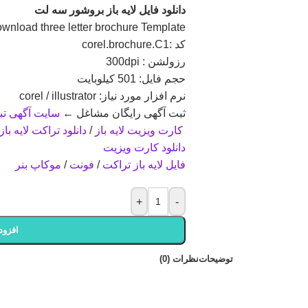
دانلود فایل لايه باز بروشور سه لت
wnload three letter brochure Template
کد :corel.brochure.C1
رزولشن : 300dpi
حجم فايل: 501 کیلوبایت
نرم افزار مورد نياز: corel / illustrator
ثبت آگهی رایگان مشاغل ←
سایت آگهی تبل
کارت ویزیت لایه باز
/
دانلود تراکت لایه باز
دانلود کارت ویزیت
فایل لایه باز تراکت
/
فونت
/
موکاپ بنر
+
-
افزود
توضیحات
نظرات (0)