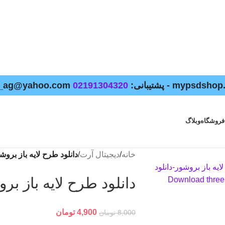
02191304320
فروشگاه
وبلاگ
خانه
/
دیجیتال آرت
/
دانلود طرح لايه باز برو
دانلود طرح لايه باز ب
4,900
تومان
8,000
تومان