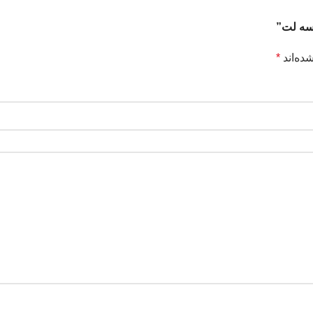
 سه لت”
ده‌اند
*