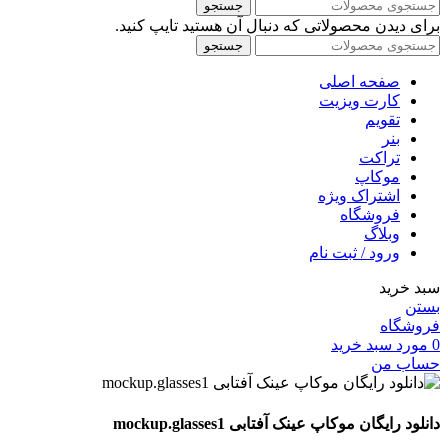
جستجو
برای دیدن محصولاتی که دنبال آن هستید تایپ کنید.
جستجو
صفحه اصلی
کارت ویزیت
تقویم
بنر
تراکت
موکاپ
اشتراک ویژه
فروشگاه
وبلاگ
ورود / ثبت نام
سبد خرید
بستن
فروشگاه
0
مورد
سبد خرید
حساب من
دانلود رایگان موکاپ عینک آفتابی mockup.glasses1