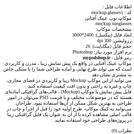
اطلاعات فايل :
کد : mockup.glasses1
موکاپ توپ عینک آفتابی
mockup sunglasses
مشخصات موکاپ:
ابعاد فايل (پيکسل): 2400*3000
رزوليشن: 300 dpi
حجم فايل (مگابايت): 26
نرم افزار مورد نياز: Photoshop
رمز فایل :
mypsdshop.ir
موکاپ عینک آفتابی در واقع يک پيش نمايش زيبا ، مدرن و کاربردی
است که می تواند طرح نهايی و آماده طراحی شما را با سبکی خاص
به مشتری نشان دهد
می توانيد از اين موکاپ Mockup زيبا و کاربردي در فضای مجازی،
چاپ و غيره به راحتی و بدون افت کيفيت استفاده کنيد
فایل پیش نمایش یا موکاپ (Mockup) ، قالب‌های گرافیکی آماده‌ای
هستند که در موضوعات مختلف و با فرمت PSD می‌توان در امور
طراحی به بهترین شکل ممکن از آن‌ها استفاده نمود. طراحان
می‌توانند به کمک موکاپ، طرح اولیه خود را قبل از اجرا و چاپ در
قالب اصلی مشاهده کرده یا از آن به عنوان یک فایل گرافیکی زیبا
در پروژه‌های طراحی خود استفاده نمایند
نظرات (0)