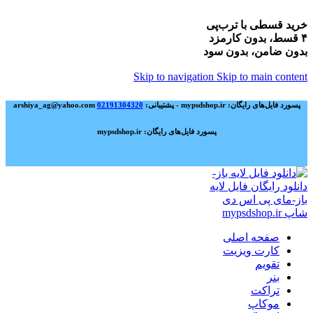
خرید قسطی با ترب‌پی
۴ قسط، بدون کارمزد
بدون ضامن، بدون سود
Skip to navigation
Skip to main content
پسورد فایل‌های رایگان: mypsdshop.ir - پشتیبانی: arshiya_ag@yahoo.com
02191304320
پسورد فایل‌های رایگان: mypsdshop.ir
صفحه اصلی
کارت ویزیت
تقویم
بنر
تراکت
موکاپ