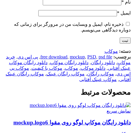
نام
*
ایمیل
*
ذخیره نام، ایمیل و وبسایت من در مرورگر برای زمانی که
دوباره دیدگاهی می‌نویسم.
دسته:
موکاپ
برچسب:
psd file
,
PSD
,
mockup
,
free download
,
پی اس دی
,
خرید
موکاپ
,
دانلود رایگان
,
دانلود رایگان موکاپ
,
دانلود رایگان موکاپ
عینک آفتابی
,
دانلود موکاپ
,
موکاپ
,
موکاپ با کیفیت
,
موکاپ پی
اس دی
,
موکاپ رایگان
,
موکاپ رایگان عینک
,
موکاپ رایگان عینک
آفتابی
,
موکاپ عینک آفتابی
محصولات مرتبط
نمایش سریع
دانلود رایگان موکاپ لوگو روی مقوا mockup.logo6