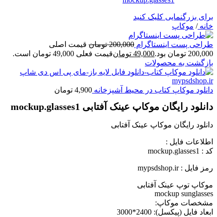
برای بزرگنمایی کلیک کنید
خانه
/
موکاپ
طراحی پست اینستاگرام
200,000
تومان
قیمت اصلی
200,000 تومان بود.
49,000
تومان
قیمت فعلی 49,000 تومان است.
بازگشت به محصولات
دانلود موکاپ کتاب در محیط آشپزخانه
4,900
تومان
دانلود رایگان موکاپ عینک آفتابی mockup.glasses1
دانلود رایگان موکاپ عینک آفتابی
اطلاعات فايل :
کد : mockup.glasses1
رمز فایل : mypsdshop.ir
موکاپ توپ عینک آفتابی
mockup sunglasses
مشخصات موکاپ:
ابعاد فايل (پيکسل): 2400*3000