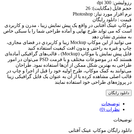
رزوليشن: 300 dpi
حجم فايل (مگابايت): 26
نرم افزار مورد نياز: Photoshop
قیمت : دانلود رایگان
موکاپ عینک آفتابی در واقع يک پيش نمايش زيبا ، مدرن و کاربردی
است که می تواند طرح نهايی و آماده طراحی شما را با سبکی خاص
به مشتری نشان دهد
می توانيد از اين موکاپ Mockup زيبا و کاربردي در فضای مجازی،
چاپ و غيره به راحتی و بدون افت کيفيت استفاده کنيد
فایل پیش نمایش یا موکاپ (Mockup) ، قالب‌های گرافیکی آماده‌ای
هستند که در موضوعات مختلف و با فرمت PSD می‌توان در امور
طراحی به بهترین شکل ممکن از آن‌ها استفاده نمود. طراحان
می‌توانند به کمک موکاپ، طرح اولیه خود را قبل از اجرا و چاپ در
قالب اصلی مشاهده کرده یا از آن به عنوان یک فایل گرافیکی زیبا
در پروژه‌های طراحی خود استفاده نمایند
دانلود رایگان
توضیحات
نظرات (0)
توضیحات
دانلود رایگان موکاپ عینک آفتابی