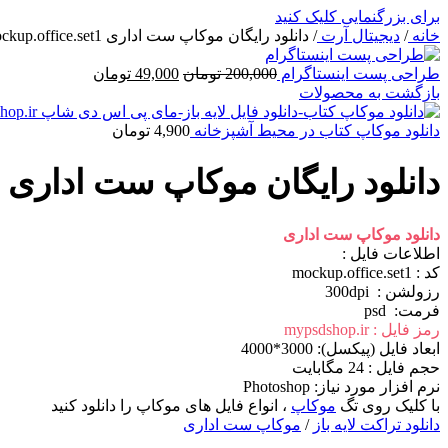
برای بزرگنمایی کلیک کنید
خانه
/
دیجیتال آرت
/
دانلود رایگان موکاپ ست اداری mockup.office.set1
قیمت
قیمت
طراحی پست اینستاگرام
200,000
تومان
49,000
تومان
اصلی
فعلی
بازگشت به محصولات
200,000 تومان
49,000 تومان
بود.
است.
دانلود موکاپ کتاب در محیط آشپزخانه
4,900
تومان
دانلود رایگان موکاپ ست اداری mockup.office.set1
دانلود موکاپ ست اداری
اطلاعات فايل :
کد : mockup.office.set1
رزولشن : 300dpi
فرمت: psd
رمز فایل : mypsdshop.ir
ابعاد فايل (پيکسل): 3000*4000
حجم فايل : 24 مگابایت
نرم افزار مورد نياز: Photoshop
با کلیک روی تگ
موکاپ
، انواع فایل های موکاپ را دانلود کنید
دانلود تراکت
لایه باز
/
موکاپ ست اداری