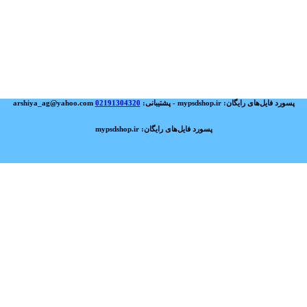
پسورد فایل‌های رایگان: mypsdshop.ir - پشتیبانی: arshiya_ag@yahoo.com
02191304320
پسورد فایل‌های رایگان: mypsdshop.ir