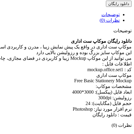
دانلود رایگان
توضیحات
نظرات (0)
توضیحات
دانلود رایگان موکاپ ست اداری
موکاپ ست اداری در واقع يک پيش نمايش زيبا ، مدرن و کاربردی اس
اين موکاپ سايز بزرگ بوده و رزوليشن بالايی دارد
می توانيد از اين موکاپ Mockup زيبا و کاربردی در فضای مجازی، چاپ و غيره به راحتی و بدون افت کيفيت استفاده کنيد
اطلاعات فايل :
کد : mockup.office.set1
موکاپ ست اداری
Free Basic Stationery Mockup
مشخصات موکاپ:
ابعاد فايل (پيکسل): 3000*4000
رزوليشن: 300dpi
حجم فايل (مگابايت): 24
نرم افزار مورد نياز: Photoshop
قیمت : دانلود رایگان
نظرات (0)