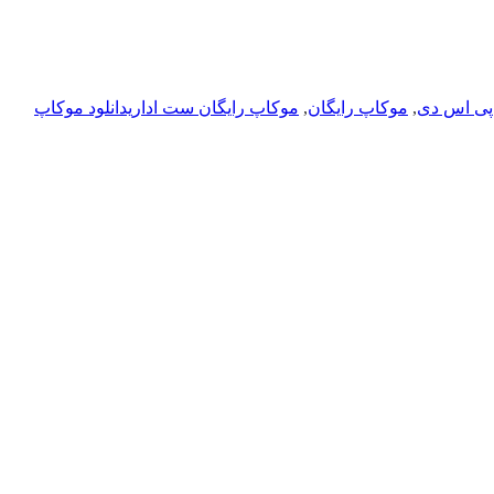
پی اس دی
,
موکاپ رایگان
,
موکاپ رایگان ست اداریدانلود موکاپ