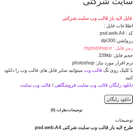
سایت شرکتی
فایل لایه باز قالب وب سایت شرکتی
اطلاعات فايل :
کد : psd.web.A4
رزولشن dpi300
رمز فایل : mypsdshop.ir
حجم فايل: 339kb
نرم افزار مورد نياز: photoshop
با کلیک روی تگ
قالب وب
میتوانید سایر فایل های قالب وب را دانلود
کنید
دانلود رایگان قالب وب سایت فروشگاهی
/
قالب وب سایت
دانلود رایگان
توضیحات
نظرات (0)
توضیحات
طرح لایه باز قالب وب سایت شرکتی psd.web.A4