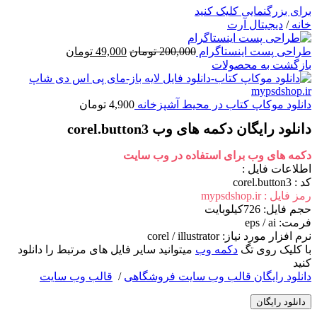
برای بزرگنمایی کلیک کنید
خانه
/
دیجیتال آرت
قیمت
قیمت
طراحی پست اینستاگرام
200,000
تومان
49,000
تومان
اصلی
فعلی
بازگشت به محصولات
200,000 تومان
49,000 تومان
بود.
است.
دانلود موکاپ کتاب در محیط آشپزخانه
4,900
تومان
دانلود رایگان دکمه های وب corel.button3
دکمه های وب برای استفاده در وب سایت
اطلاعات فايل :
کد : corel.button3
رمز فایل : mypsdshop.ir
حجم فايل: 726کیلوبایت
فرمت: eps / ai
نرم افزار مورد نياز: corel / illustrator
با کلیک روی تگ
دکمه وب
میتوانید سایر فایل های مرتبط را دانلود
کنید
دانلود رایگان قالب وب سایت فروشگاهی
/
قالب وب سایت
دانلود رایگان