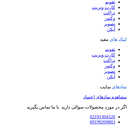
تقویم
کارت ویزیت
تراکت
وکتور
تصویر
آیکن
لینک های
مفید
تقویم
کارت ویزیت
تراکت
وکتور
تصویر
آیکن
نمادهای
سایت
مشاهده نمادهای اعتماد
اگر در مورد محصولات سوالی دارید با ما تماس بگیرید
02191304320
09199209803