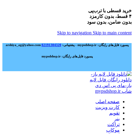
خرید قسطی با ترب‌پی
۴ قسط، بدون کارمزد
بدون ضامن، بدون سود
Skip to navigation
Skip to main content
پسورد فایل‌های رایگان: mypsdshop.ir - پشتیبانی: arshiya_ag@yahoo.com
02191304320
پسورد فایل‌های رایگان: mypsdshop.ir
صفحه اصلی
کارت ویزیت
تقویم
بنر
تراکت
موکاپ