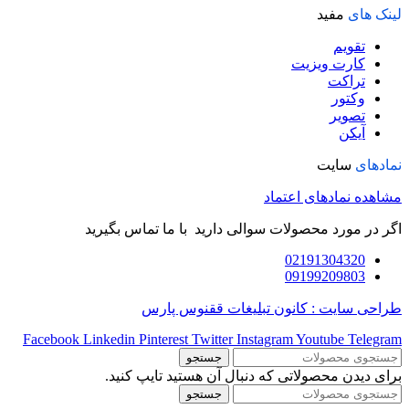
لینک های
مفید
تقویم
کارت ویزیت
تراکت
وکتور
تصویر
آیکن
نمادهای
سایت
مشاهده نمادهای اعتماد
اگر در مورد محصولات سوالی دارید با ما تماس بگیرید
02191304320
09199209803
طراحی سایت : کانون تبلیغات ققنوس پارس
Facebook
Linkedin
Pinterest
Twitter
Instagram
Youtube
Telegram
جستجو
برای دیدن محصولاتی که دنبال آن هستید تایپ کنید.
جستجو