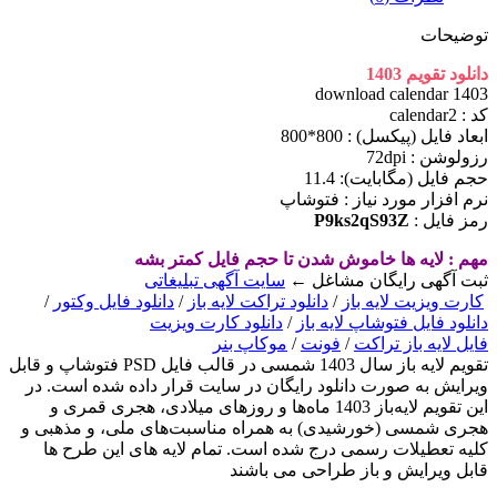
توضیحات
دانلود تقویم 1403
download calendar 1403
کد : calendar2
ابعاد فايل (پيکسل) : 800*800
رزولوشن : 72dpi
حجم فايل (مگابايت): 11.4
نرم افزار مورد نياز : فتوشاپ
رمز فایل :
P9ks2qS93Z
مهم : لایه ها خاموش شدن تا حجم فایل کمتر بشه
ثبت آگهی رایگان مشاغل ←
سایت آگهی تبلیغاتی
کارت ویزیت لایه باز
/
دانلود تراکت لایه باز
/
دانلود فایل وکتور
/
دانلود فایل فتوشاپ لایه باز
/
دانلود کارت ویزیت
فایل لایه باز تراکت
/
فونت
/
موکاپ بنر
تقویم لایه باز سال 1403 شمسی در قالب فایل PSD فتوشاپ و قابل
ویرایش به صورت دانلود رایگان در سایت قرار داده شده است. در
این تقویم لایه‌باز 1403 ماه‌ها و روزهای میلادی، هجری قمری و
هجری شمسی (خورشیدی) به همراه مناسبت‌های ملی، و مذهبی و
کلیه تعطیلات رسمی درج شده است. تمام لایه های این طرح ها
قابل ویرایش و باز طراحی می باشند