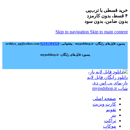
خرید قسطی با ترب‌پی
۴ قسط، بدون کارمزد
بدون ضامن، بدون سود
Skip to navigation
Skip to main content
پسورد فایل‌های رایگان: mypsdshop.ir - پشتیبانی: arshiya_ag@yahoo.com
02191304320
پسورد فایل‌های رایگان: mypsdshop.ir
صفحه اصلی
کارت ویزیت
تقویم
بنر
تراکت
موکاپ