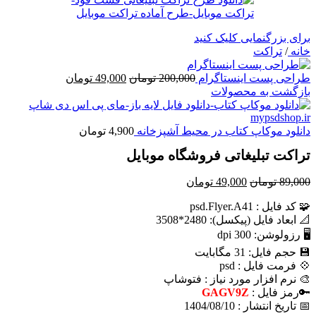
برای بزرگنمایی کلیک کنید
خانه
/
تراکت
قیمت
قیمت
طراحی پست اینستاگرام
200,000
تومان
49,000
تومان
اصلی
فعلی
بازگشت به محصولات
200,000 تومان
49,000 تومان
بود.
است.
دانلود موکاپ کتاب در محیط آشپزخانه
4,900
تومان
تراکت تبلیغاتی فروشگاه موبایل
قیمت
قیمت
89,000
تومان
49,000
تومان
اصلی
فعلی
🧩 کد فايل : psd.Flyer.A41
89,000 تومان
49,000 تومان
📐 ابعاد فايل (پيکسل): 2480*3508
بود.
است.
🖥 رزولوشن: 300 dpi
💾 حجم فايل: 31 مگابایت
💠 فرمت فایل : psd
🎨 نرم افزار مورد نياز : فتوشاپ
🔑رمز فایل :
GAGV9Z
📅 تاریخ انتشار : 1404/08/10