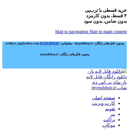
خرید قسطی با ترب‌پی
۴ قسط، بدون کارمزد
بدون ضامن، بدون سود
Skip to navigation
Skip to main content
پسورد فایل‌های رایگان: mypsdshop.ir - پشتیبانی: arshiya_ag@yahoo.com
02191304320
پسورد فایل‌های رایگان: mypsdshop.ir
صفحه اصلی
کارت ویزیت
تقویم
بنر
تراکت
موکاپ