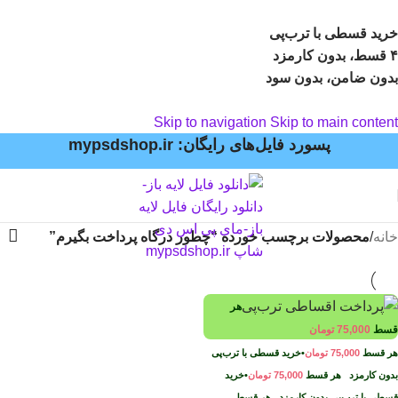
خرید قسطی با ترب‌پی
۴ قسط، بدون کارمزد
بدون ضامن، بدون سود
Skip to navigation
Skip to main content
پسورد فایل‌های رایگان: mypsdshop.ir
خانه
/
محصولات برچسب خورده “چطور درگاه پرداخت بگیرم”
هر
قسط
75,000
تومان
هر قسط
75,000
تومان
•
خرید قسطی با ترب‌پی
بدون کارمزد
هر قسط
75,000
تومان
•
خرید
قسطی با ترب‌پی بدون کارمزد
هر قسط