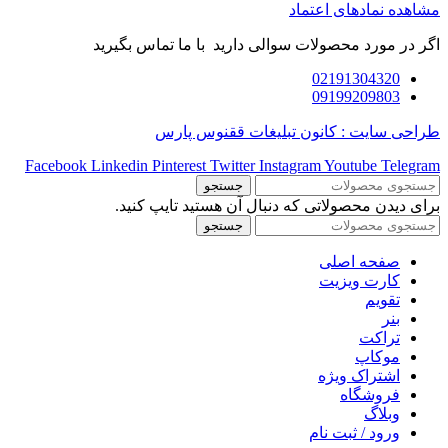
مشاهده نمادهای اعتماد
اگر در مورد محصولات سوالی دارید با ما تماس بگیرید
02191304320
09199209803
طراحی سایت : کانون تبلیغات ققنوس پارس
Facebook
Linkedin
Pinterest
Twitter
Instagram
Youtube
Telegram
جستجو
برای دیدن محصولاتی که دنبال آن هستید تایپ کنید.
جستجو
صفحه اصلی
کارت ویزیت
تقویم
بنر
تراکت
موکاپ
اشتراک ویژه
فروشگاه
وبلاگ
ورود / ثبت نام