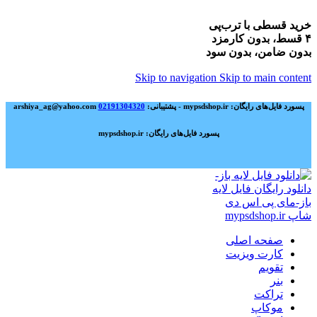
خرید قسطی با ترب‌پی
۴ قسط، بدون کارمزد
بدون ضامن، بدون سود
Skip to navigation
Skip to main content
پسورد فایل‌های رایگان: mypsdshop.ir - پشتیبانی: arshiya_ag@yahoo.com
02191304320
پسورد فایل‌های رایگان: mypsdshop.ir
صفحه اصلی
کارت ویزیت
تقویم
بنر
تراکت
موکاپ