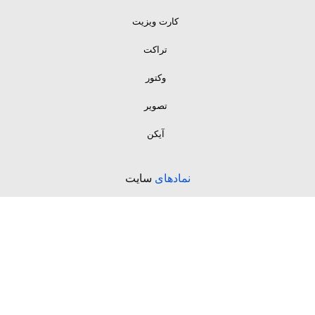
کارت ویزیت
تراکت
وکتور
تصویر
آیکن
نمادهای
سایت
مشاهده نمادهای اعتماد
اگر در مورد محصولات سوالی دارید با ما تماس بگیرید
09199209803
02191304320