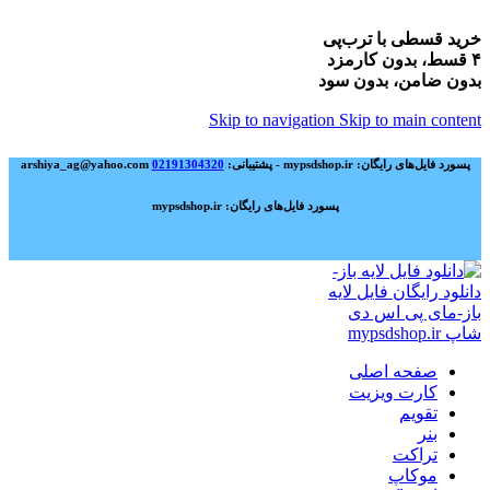
خرید قسطی با ترب‌پی
۴ قسط، بدون کارمزد
بدون ضامن، بدون سود
Skip to navigation
Skip to main content
پسورد فایل‌های رایگان: mypsdshop.ir - پشتیبانی: arshiya_ag@yahoo.com
02191304320
پسورد فایل‌های رایگان: mypsdshop.ir
صفحه اصلی
کارت ویزیت
تقویم
بنر
تراکت
موکاپ