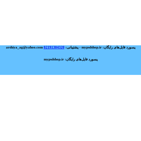
پسورد فایل‌های رایگان: mypsdshop.ir - پشتیبانی: arshiya_ag@yahoo.com
02191304320
پسورد فایل‌های رایگان: mypsdshop.ir