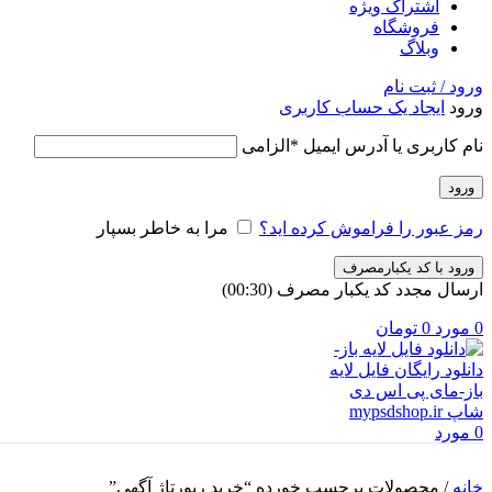
اشتراک ویژه
فروشگاه
وبلاگ
ورود / ثبت نام
ورود
ایجاد یک حساب کاربری
نام کاربری یا آدرس ایمیل
*
الزامی
ورود
رمز عبور را فراموش کرده اید؟
مرا به خاطر بسپار
ورود با کد یکبارمصرف
ارسال مجدد کد یکبار مصرف
(00:
30
)
0
مورد
0
تومان
0
مورد
خانه
/
محصولات برچسب خورده “خرید رپورتاژ آگهی”