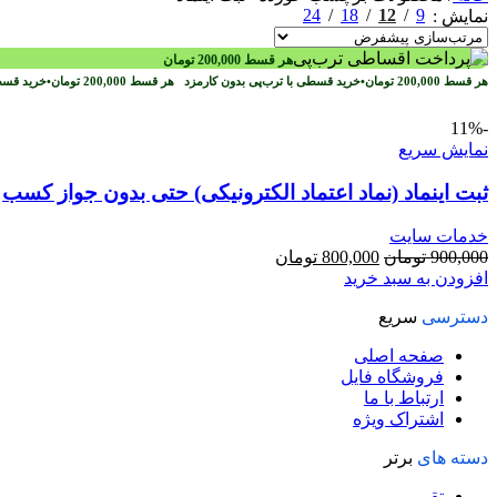
24
18
12
9
نمایش
هر قسط
200,000
تومان
هر قسط
200,000
تومان
•
خرید قسطی با ترب‌پی بدون کارمزد
هر قسط
200,000
تومان
•
خرید قسط
-11%
نمایش سریع
ثبت اینماد (نماد اعتماد الکترونیکی) حتی بدون جواز کسب
خدمات سایت
قیمت
قیمت
900,000
تومان
800,000
تومان
اصلی
فعلی
افزودن به سبد خرید
900,000 تومان
800,000 تومان
دسترسی
سریع
بود.
است.
صفحه اصلی
فروشگاه فایل
ارتباط با ما
اشتراک ویژه
دسته های
برتر
تقویم