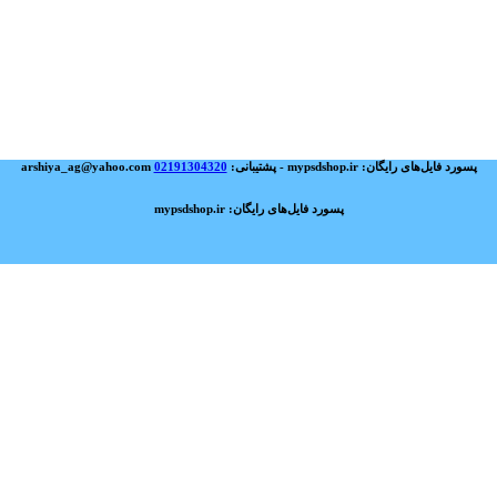
پسورد فایل‌های رایگان: mypsdshop.ir - پشتیبانی: arshiya_ag@yahoo.com
02191304320
پسورد فایل‌های رایگان: mypsdshop.ir