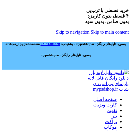
خرید قسطی با ترب‌پی
۴ قسط، بدون کارمزد
بدون ضامن، بدون سود
Skip to navigation
Skip to main content
پسورد فایل‌های رایگان: mypsdshop.ir - پشتیبانی: arshiya_ag@yahoo.com
02191304320
پسورد فایل‌های رایگان: mypsdshop.ir
صفحه اصلی
کارت ویزیت
تقویم
بنر
تراکت
موکاپ