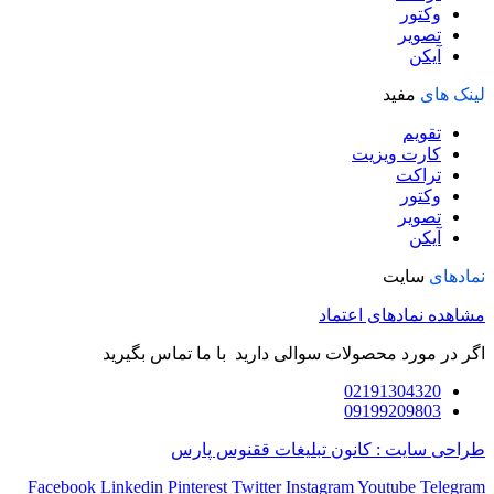
وکتور
تصویر
آیکن
لینک های
مفید
تقویم
کارت ویزیت
تراکت
وکتور
تصویر
آیکن
نمادهای
سایت
مشاهده نمادهای اعتماد
اگر در مورد محصولات سوالی دارید با ما تماس بگیرید
02191304320
09199209803
طراحی سایت : کانون تبلیغات ققنوس پارس
Facebook
Linkedin
Pinterest
Twitter
Instagram
Youtube
Telegram