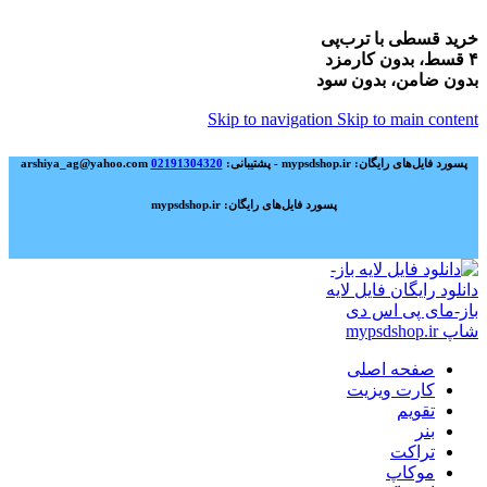
خرید قسطی با ترب‌پی
۴ قسط، بدون کارمزد
بدون ضامن، بدون سود
Skip to navigation
Skip to main content
پسورد فایل‌های رایگان: mypsdshop.ir - پشتیبانی: arshiya_ag@yahoo.com
02191304320
پسورد فایل‌های رایگان: mypsdshop.ir
صفحه اصلی
کارت ویزیت
تقویم
بنر
تراکت
موکاپ