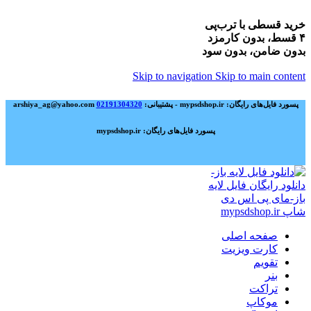
خرید قسطی با ترب‌پی
۴ قسط، بدون کارمزد
بدون ضامن، بدون سود
Skip to navigation
Skip to main content
پسورد فایل‌های رایگان: mypsdshop.ir - پشتیبانی: arshiya_ag@yahoo.com
02191304320
پسورد فایل‌های رایگان: mypsdshop.ir
صفحه اصلی
کارت ویزیت
تقویم
بنر
تراکت
موکاپ