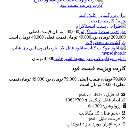
برای بزرگنمایی کلیک کنید
خانه
/
کارت ویزیت
طراحی پست اینستاگرام
200,000
تومان
قیمت اصلی
200,000 تومان بود.
49,000
تومان
قیمت فعلی 49,000 تومان است.
بازگشت به محصولات
دانلود موکاپ کتاب در محیط آشپزخانه
4,900
تومان
کارت ویزیت فست فود
79,000
تومان
قیمت اصلی 79,000 تومان بود.
49,000
تومان
قیمت
فعلی 49,000 تومان است.
🧩 کد فايل : psd.visit.B37
📐 ابعاد فايل (پيکسل): 709*1063
🖥 رزولوشن: 300 dpi
💾 حجم فايل: 15 مگابایت
💠 فرمت فایل : psd
🎨 نرم افزار مورد نياز : فتوشاپ