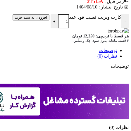
🔑رمز فایل :
3T515A
📅 تاریخ انتشار : 1404/08/10
کارت ویزیت فست فود عدد
افزودن به سبد خرید
+
-
هر قسط با ترب‌پی:
12,250
تومان
۴ قسط ماهانه. بدون سود، چک و ضامن.
توضیحات
نظرات (0)
توضیحات
نظرات (0)