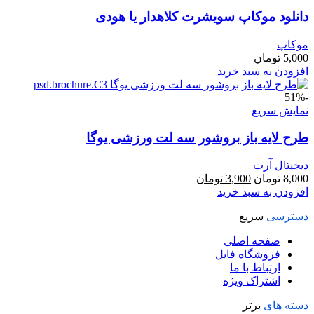
دانلود موکاپ سویشرت کلاهدار یا هودی
موکاپ
5,000
تومان
افزودن به سبد خرید
-51%
نمایش سریع
طرح لايه باز بروشور سه لت ورزشی یوگا
دیجیتال آرت
قیمت
قیمت
8,000
تومان
3,900
تومان
اصلی
فعلی
افزودن به سبد خرید
8,000 تومان
3,900 تومان
دسترسی
سریع
بود.
است.
صفحه اصلی
فروشگاه فایل
ارتباط با ما
اشتراک ویژه
دسته های
برتر