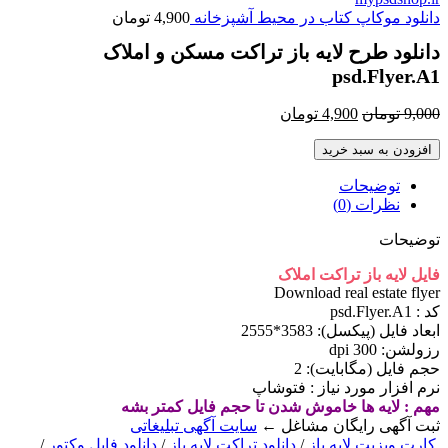
دانلود موکاپ کتاب در محیط آشپزخانه
4,900
تومان
دانلود طرح لايه باز تراکت مسکن و املاک
psd.Flyer.A1
قیمت
قیمت
9,000
تومان
4,900
تومان
اصلی
فعلی
افزودن به سبد خرید
9,000 تومان
4,900 تومان
بود.
است.
توضیحات
نظرات (0)
توضیحات
فایل لايه باز تراکت املاک
Download real estate flyer
کد : psd.Flyer.A1
ابعاد فايل (پيکسل): 3583*2555
رزولشن: 300 dpi
حجم فايل (مگابايت): 2
نرم افزار مورد نياز : فتوشاپ
مهم : لایه ها خاموش شدن تا حجم فایل کمتر بشه
ثبت آگهی رایگان مشاغل ←
سایت آگهی تبلیغاتی
کارت ویزیت لایه باز
/
دانلود تراکت لایه باز
/
دانلود فایل وکتور
/