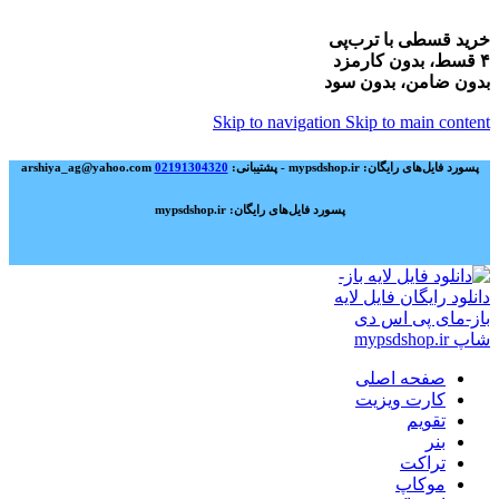
خرید قسطی با ترب‌پی
۴ قسط، بدون کارمزد
بدون ضامن، بدون سود
Skip to navigation
Skip to main content
پسورد فایل‌های رایگان: mypsdshop.ir - پشتیبانی: arshiya_ag@yahoo.com
02191304320
پسورد فایل‌های رایگان: mypsdshop.ir
صفحه اصلی
کارت ویزیت
تقویم
بنر
تراکت
موکاپ