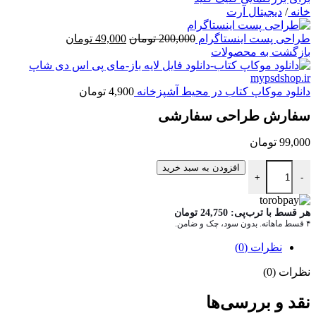
خانه
/
دیجیتال آرت
قیمت
قیمت
طراحی پست اینستاگرام
200,000
تومان
49,000
تومان
اصلی
فعلی
بازگشت به محصولات
200,000 تومان
49,000 تومان
بود.
است.
دانلود موکاپ کتاب در محیط آشپزخانه
4,900
تومان
سفارش طراحی سفارشی
99,000
تومان
سفارش طراحی سفارشی عدد
افزودن به سبد خرید
+
-
هر قسط با ترب‌پی:
24,750
تومان
۴ قسط ماهانه. بدون سود، چک و ضامن.
نظرات (0)
نظرات (0)
نقد و بررسی‌ها