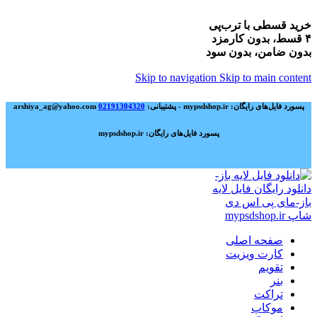
خرید قسطی با ترب‌پی
۴ قسط، بدون کارمزد
بدون ضامن، بدون سود
Skip to navigation
Skip to main content
پسورد فایل‌های رایگان: mypsdshop.ir - پشتیبانی: arshiya_ag@yahoo.com
02191304320
پسورد فایل‌های رایگان: mypsdshop.ir
صفحه اصلی
کارت ویزیت
تقویم
بنر
تراکت
موکاپ