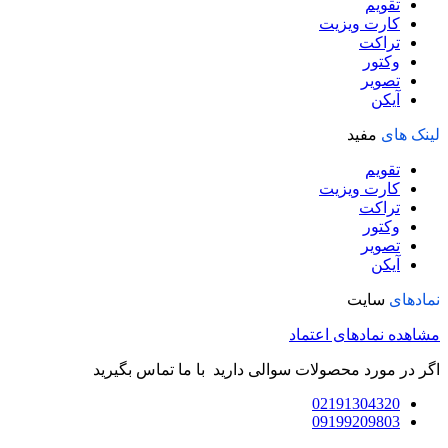
تقویم
کارت ویزیت
تراکت
وکتور
تصویر
آیکن
لینک های
مفید
تقویم
کارت ویزیت
تراکت
وکتور
تصویر
آیکن
نمادهای
سایت
مشاهده نمادهای اعتماد
اگر در مورد محصولات سوالی دارید با ما تماس بگیرید
02191304320
09199209803