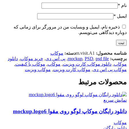
نام
*
ایمیل
*
ذخیره نام، ایمیل و وبسایت من در مرورگر برای زمانی که
دوباره دیدگاهی می‌نویسم.
شناسه محصول:
m.visit.A1
دسته:
موکاپ
برچسب:
psd file
,
PSD
,
mockup
,
پی اس دی
,
خرید موکاپ
,
دانلود
موکاپ
,
دانلود موکاپ کارت ویزیت
,
موکاپ
,
موکاپ با کیفیت
,
موکاپ پی اس دی
,
موکاپ کارت ویزیت
,
موکاپ ویزیت
محصولات مرتبط
نمایش سریع
دانلود رایگان موکاپ لوگو روی مقوا mockup.logo6
موکاپ
دانلود رایگان