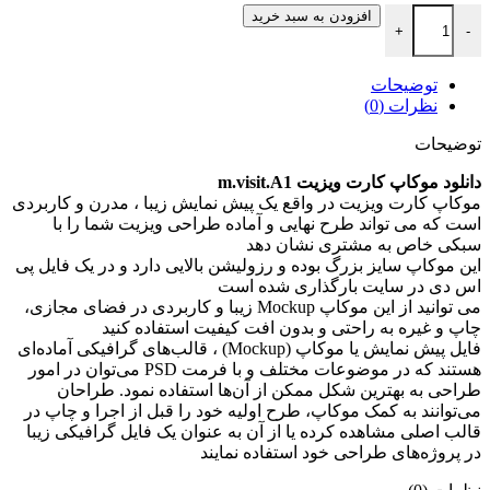
دانلود موکاپ کارت ویزیت عدد
افزودن به سبد خرید
+
-
توضیحات
نظرات (0)
توضیحات
دانلود موکاپ کارت ویزیت m.visit.A1
موکاپ کارت ویزیت در واقع يک پيش نمايش زيبا ، مدرن و کاربردی
است که می تواند طرح نهايی و آماده طراحی ویزیت شما را با
سبکی خاص به مشتری نشان دهد
اين موکاپ سايز بزرگ بوده و رزوليشن بالایی دارد و در یک فایل پی
اس دی در سایت بارگذاری شده است
می توانيد از اين موکاپ Mockup زيبا و کاربردی در فضای مجازی،
چاپ و غيره به راحتی و بدون افت کيفيت استفاده کنيد
فایل پیش نمایش یا موکاپ (Mockup) ، قالب‌های گرافیکی آماده‌ای
هستند که در موضوعات مختلف و با فرمت PSD می‌توان در امور
طراحی به بهترین شکل ممکن از آن‌ها استفاده نمود. طراحان
می‌توانند به کمک موکاپ، طرح اولیه خود را قبل از اجرا و چاپ در
قالب اصلی مشاهده کرده یا از آن به عنوان یک فایل گرافیکی زیبا
در پروژه‌های طراحی خود استفاده نمایند