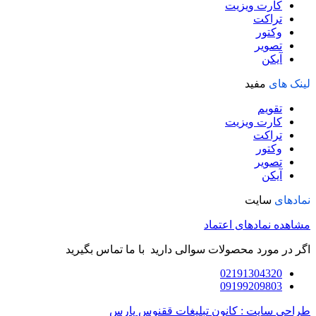
کارت ویزیت
تراکت
وکتور
تصویر
آیکن
لینک های
مفید
تقویم
کارت ویزیت
تراکت
وکتور
تصویر
آیکن
نمادهای
سایت
مشاهده نمادهای اعتماد
اگر در مورد محصولات سوالی دارید با ما تماس بگیرید
02191304320
09199209803
طراحی سایت : کانون تبلیغات ققنوس پارس