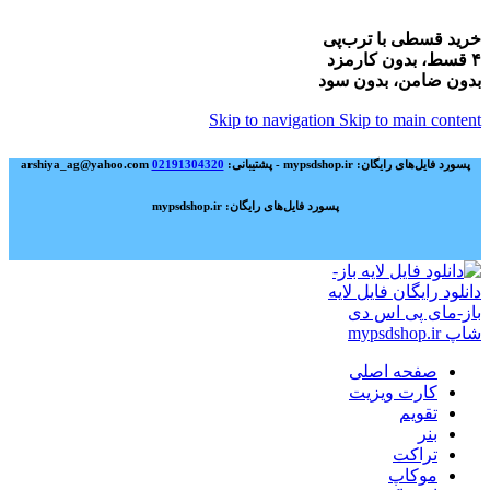
خرید قسطی با ترب‌پی
۴ قسط، بدون کارمزد
بدون ضامن، بدون سود
Skip to navigation
Skip to main content
پسورد فایل‌های رایگان: mypsdshop.ir - پشتیبانی: arshiya_ag@yahoo.com
02191304320
پسورد فایل‌های رایگان: mypsdshop.ir
صفحه اصلی
کارت ویزیت
تقویم
بنر
تراکت
موکاپ