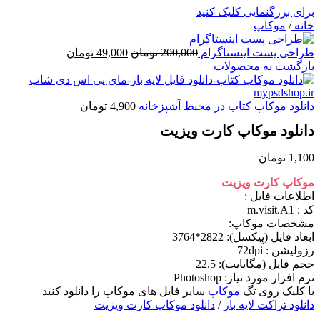
برای بزرگنمایی کلیک کنید
خانه
/
موکاپ
قیمت
قیمت
طراحی پست اینستاگرام
200,000
تومان
49,000
تومان
اصلی
فعلی
بازگشت به محصولات
200,000 تومان
49,000 تومان
بود.
است.
دانلود موکاپ کتاب در محیط آشپزخانه
4,900
تومان
دانلود موکاپ کارت ویزیت
1,100
تومان
موکاپ کارت ویزیت
اطلاعات فايل :
کد : m.visit.A1
مشخصات موکاپ:
ابعاد فايل (پيکسل): 2822*3764
رزوليشن : 72dpi
حجم فايل (مگابايت): 22.5
نرم افزار مورد نياز: Photoshop
با کلیک روی تگ
موکاپ
سایر فایل های موکاپ را دانلود کنید
دانلود تراکت
لایه باز
/
دانلود موکاپ کارت ویزیت