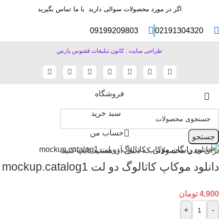
اگر در مورد محصولات سوالی دارید با ما تماس بگیرید
09199209803
02191304320
طراحی سایت : کانون تبلیغات ققنوس پارس
فروشگاه
سبد خرید
حساب من
جستجو
برای دیدن محصولاتی که دنبال آن هستید تایپ کنید.
دانلود موکاپ کاتالوگ دو لت mockup.catalog1
4,900
تومان
+
-