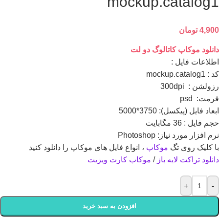
mockup.catalog1
4,900
تومان
دانلود موکاپ کاتالوگ دو لت
اطلاعات فايل :
کد : mockup.catalog1
رزولشن : 300dpi
فرمت: psd
ابعاد فايل (پيکسل): 3750*5000
حجم فايل : 36 مگابایت
نرم افزار مورد نياز: Photoshop
با کلیک روی تگ
موکاپ
، انواع فایل های موکاپ را دانلود کنید
دانلود تراکت
لایه باز
/
موکاپ کارت ویزیت
+
-
افزودن به سبد خرید